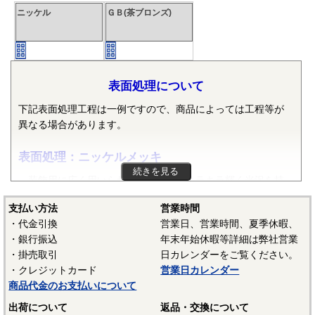
ニッケル
ＧＢ(茶ブロンズ)
表面処理について
下記表面処理工程は一例ですので、商品によっては工程等が
異なる場合があります。
表面処理：ニッケルメッキ
続きを見る
装飾用に広く用いられるメッキで、キラキラ輝く光沢を持
ちます。しかし、電気亜鉛メッキ＋クロメート処理程の防錆
支払い方法
営業時間
力はありません。付き回りを上げる目的で、下地に銅メッキ
・代金引換
営業日、営業時間、夏季休暇、
や下地用ニッケルメッキを貼り、その上に光沢剤入りのニッ
・銀行振込
年末年始休暇等詳細は弊社営業
ケルメッキを貼ります。
・掛売取引
日カレンダーをご覧ください。
・クレジットカード
営業日カレンダー
表面処理：GB（茶ブロンズ）
商品代金のお支払いについて
いわゆるGBメッキ。Gはジャーマン、Bはブロンズの略だと
出荷について
返品・交換について
か。鉄の場合、下地に銅メッキを貼ったあと特殊な薬品で色