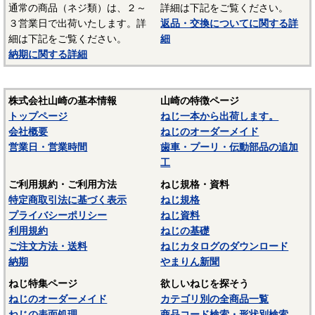
通常の商品（ネジ類）は、２～
詳細は下記をご覧ください。
付け研磨をします。
３営業日で出荷いたします。詳
返品・交換についてに関する詳
－－－－－－－－－－－－－－－
細は下記をご覧ください。
細
納期に関する詳細
☆ねじに使用される表面処理については下記ページにも掲載
しています。ご参照ください。
〇
表面処理
株式会社山崎の基本情報
山崎の特徴ページ
トップページ
ねじ一本から出荷します。
〇
ねじの塗装、表面処理
会社概要
ねじのオーダーメイド
営業日・営業時間
歯車・プーリ・伝動部品の追加
工
ご利用規約・ご利用方法
ねじ規格・資料
特定商取引法に基づく表示
ねじ規格
プライバシーポリシー
ねじ資料
利用規約
ねじの基礎
ご注文方法・送料
ねじカタログのダウンロード
納期
やまりん新聞
ねじ特集ページ
欲しいねじを探そう
ねじのオーダーメイド
カテゴリ別の全商品一覧
ねじの表面処理
商品コード検索・形状別検索