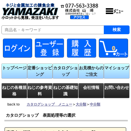
0
トップページ
定番ショッピ
カタログショ
お見積からの
マイショップ
ング
ップ
ご注文
ねじの各種規
ねじの参考資
ねじの基礎知
会社情報
お問い合わせ
格
料
識
back to
カタログショップ メニュー
＞
大分類
＞
中分類
カタログショップ 表面処理等の選択