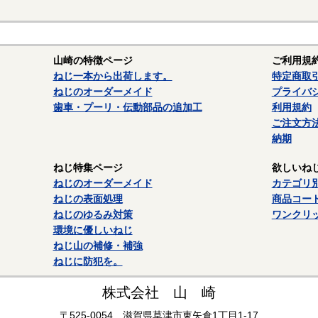
山崎の特徴ページ
ご利用規
ねじ一本から出荷します。
特定商取
ねじのオーダーメイド
プライバ
歯車・プーリ・伝動部品の追加工
利用規約
ご注文方
納期
ねじ特集ページ
欲しいね
ねじのオーダーメイド
カテゴリ
ねじの表面処理
商品コー
ねじのゆるみ対策
ワンクリ
環境に優しいねじ
ねじ山の補修・補強
ねじに防犯を。
株式会社 山 崎
〒525-0054 滋賀県草津市東矢倉1丁目1-17