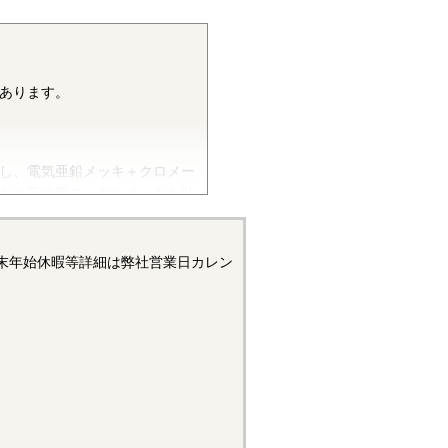
あります。
し、電気亜鉛メッキ＋クロメー
キや下地用ニッケルメッキを貼
末年始休暇等詳細は弊社営業日カレン
合、下地に銅メッキを貼ったあ
ご参照ください。