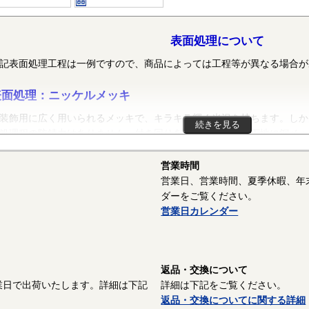
表面処理について
記表面処理工程は一例ですので、商品によっては工程等が異なる場合が
表面処理：ニッケルメッキ
飾用に広く用いられるメッキで、キラキラ輝く光沢を持ちます。しか
続きを見る
処理程の防錆力はありません。付き回りを上げる目的で、下地に銅メッ
、その上に光沢剤入りのニッケルメッキを貼ります。
営業時間
表面処理：GB（茶ブロンズ）
営業日、営業時間、夏季休暇、年
ダーをご覧ください。
わゆるGBメッキ。Gはジャーマン、Bはブロンズの略だとか。鉄の場
営業日カレンダー
特殊な薬品で色付け研磨をします。
－－－－－－－－－－－－－－
ねじに使用される表面処理については下記ページにも掲載しています。
返品・交換について
表面処理
業日で出荷いたします。詳細は下記
詳細は下記をご覧ください。
返品・交換についてに関する詳細
ねじの塗装、表面処理