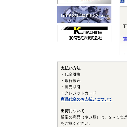
下
装
ト
り
支払い方法
・代金引換
・銀行振込
い
・掛売取引
と
・クレジットカード
－
商品代金のお支払いについて
☆
出荷について
〇
通常の商品（ネジ類）は、２～３営
をご覧ください。
〇