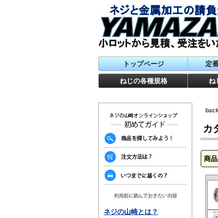
トップページ
定
ねじの各種規格
ね
ba
カ
商品
ネジの山崎とは？