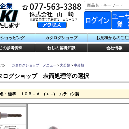
番ショッピング
カタログショップ
お見積からのご注
じの参考資料
ねじの基礎知識
会社情報
ck to
カタログショップ メニュー
＞
大分類
＞
中分類
タログショップ 表面処理等の選択
名：標準 ＪＣＢ－Ａ (＋－) ムラコシ製