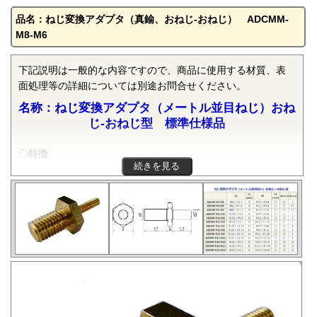
品名：ねじ変換アダプタ（真鍮、おねじ-おねじ） ADCMM-
M8-M6
下記説明は一般的な内容ですので、商品に使用する材質、表
面処理等の詳細については別途お問合せください。
名称：ねじ変換アダプタ（メートル並目ねじ）おね
じ-おねじ型 標準仕様品
〇特徴
続きを見る
２つのパーツ同志をねじで締結する場合、メーカー違い等
により、使用されているねじの規格が異なる場合がありま
す。こんな場合には、ねじ変換アダプターを使うと、ねじ規
格を変換し、ねじを確実に締結することができます。本部品
は、JIS B 0205-3で規定される一般用メートルねじの並目でお
ねじ同志のサイズ変換をするものです。規格は弊社の独自規
格です。在庫がない場合、納期は生産状況により変動しま
す。都度相談にての対応になります。
ねじ変換アダプタの詳細については
「ねじ変換アダプタ」