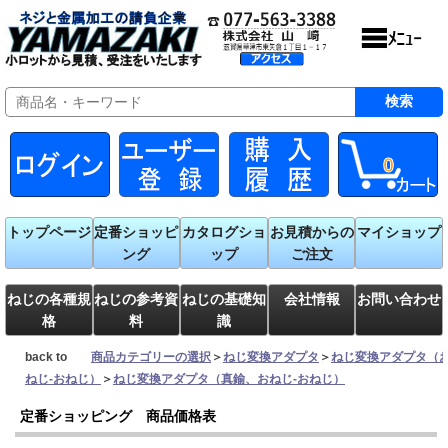
0
トップページ
定番ショッピ
カタログショ
お見積からの
マイショップ
ング
ップ
ご注文
ねじの各種規
ねじの参考資
ねじの基礎知
会社情報
お問い合わせ
格
料
識
back to
商品カテゴリーの選択
＞
ねじ変換アダプタ
＞
ねじ変換アダプタ（
ねじ-おねじ）
＞
ねじ変換アダプタ（真鍮、おねじ-おねじ）
定番ショッピング 商品価格表