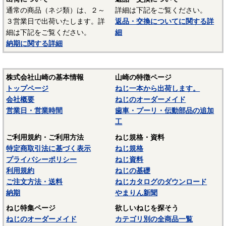
通常の商品（ネジ類）は、２～
詳細は下記をご覧ください。
３営業日で出荷いたします。詳
返品・交換についてに関する詳
細は下記をご覧ください。
細
納期に関する詳細
株式会社山崎の基本情報
山崎の特徴ページ
トップページ
ねじ一本から出荷します。
会社概要
ねじのオーダーメイド
営業日・営業時間
歯車・プーリ・伝動部品の追加
工
ご利用規約・ご利用方法
ねじ規格・資料
特定商取引法に基づく表示
ねじ規格
プライバシーポリシー
ねじ資料
利用規約
ねじの基礎
ご注文方法・送料
ねじカタログのダウンロード
納期
やまりん新聞
ねじ特集ページ
欲しいねじを探そう
ねじのオーダーメイド
カテゴリ別の全商品一覧