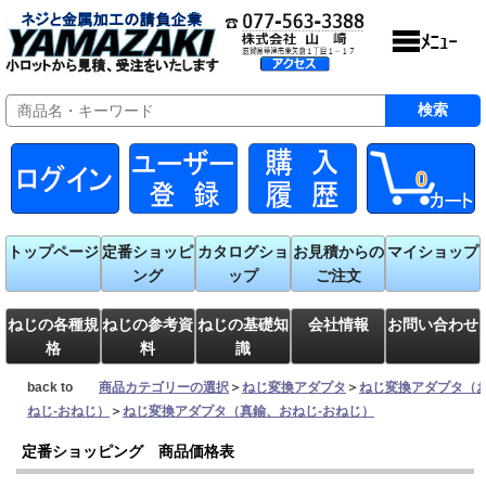
0
トップページ
定番ショッピ
カタログショ
お見積からの
マイショップ
ング
ップ
ご注文
ねじの各種規
ねじの参考資
ねじの基礎知
会社情報
お問い合わせ
格
料
識
back to
商品カテゴリーの選択
＞
ねじ変換アダプタ
＞
ねじ変換アダプタ（
ねじ-おねじ）
＞
ねじ変換アダプタ（真鍮、おねじ-おねじ）
定番ショッピング 商品価格表