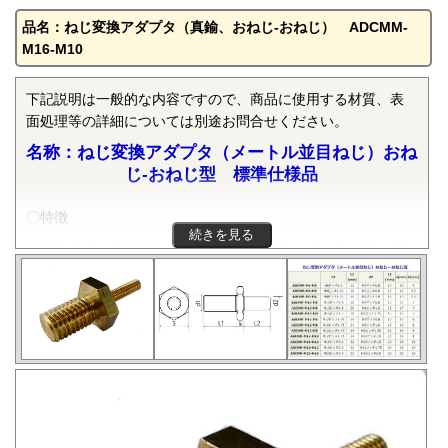
品名：ねじ変換アダプタ（真鍮、おねじ-おねじ） ADCMM-
M16-M10
下記説明は一般的な内容ですので、商品に使用する材質、表
面処理等の詳細については別途お問合せください。
名称：ねじ変換アダプタ（メートル並目ねじ）おね
じ-おねじ型 標準仕様品
〇特徴
続きを見る
２つのパーツ同志をねじで締結する場合、メーカー違い等
により、使用されているねじの規格が異なる場合がありま
す。こんな場合には、ねじ変換アダプターを使うと、ねじ規
格を変換し、ねじを確実に締結することができます。本部品
は、JIS B 0205-3で規定される一般用メートルねじの並目でお
ねじ同志のサイズ変換をするものです。規格は弊社の独自規
格です。在庫がない場合、納期は生産状況により変動しま
す。都度相談にての対応になります。
ねじ変換アダプタの詳細については
「ねじ変換アダプタ」