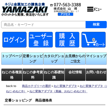
0
トップページ
定番ショッピ
カタログショ
お見積からの
マイショップ
ング
ップ
ご注文
ねじの各種規
ねじの参考資
ねじの基礎知
会社情報
お問い合わせ
格
料
識
back to
商品カテゴリーの選択
＞
ねじ変換アダプタ
＞
ねじ変換アダプタ（
ねじ-めねじB）
＞
ねじ変換アダプタ（真鍮、おねじ-めねじB）
定番ショッピング 商品価格表