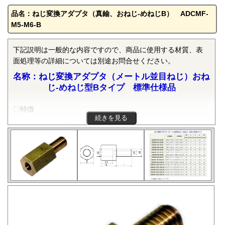
品名：ねじ変換アダプタ（真鍮、おねじ-めねじB） ADCMF-
M5-M6-B
下記説明は一般的な内容ですので、商品に使用する材質、表
面処理等の詳細については別途お問合せください。
名称：ねじ変換アダプタ（メートル並目ねじ）おね
じ-めねじ型Bタイプ 標準仕様品
〇特徴
続きを見る
２つのパーツ同志をねじで締結する場合、メーカー違い等
により、使用されているねじの規格が異なる場合がありま
す。こんな場合には、ねじ変換アダプターを使うと、ねじ規
格を変換し、ねじを確実に締結することができます。本部品
は、JIS B 0205-3で規定される一般用メートルねじの並目でお
ねじとめねじのサイズ変換をするものです。おねじとめねじ
の径が近く、めねじが切れないもので、おねじの六角部にめ
ねじを切っています。おねじ径が細いもの以外は中心に貫通
穴があります。在庫がない場合、納期は生産状況により変動
します。都度相談にての対応になります。