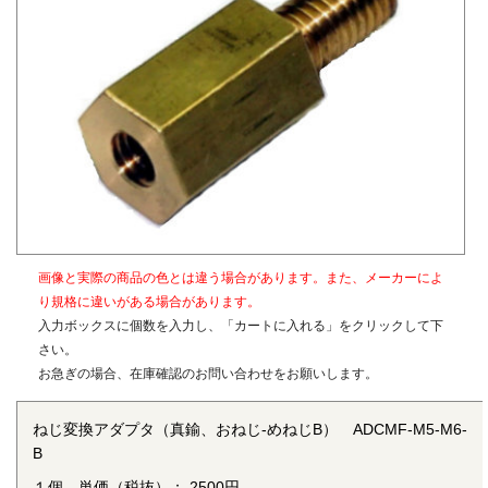
ねじ変換アダプタの詳細については
「ねじ変換アダプタ」
を
ご参照ください。
〇材質
真鍮、SUS304
〇表面処理
生地（メッキなし）
画像と実際の商品の色とは違う場合があります。また、メーカーによ
り規格に違いがある場合があります。
入力ボックスに個数を入力し、「カートに入れる」をクリックして下
さい。
お急ぎの場合、在庫確認のお問い合わせをお願いします。
ねじ変換アダプタ（真鍮、おねじ-めねじB） ADCMF-M5-M6-
B
１個 単価（税抜）： 2500円