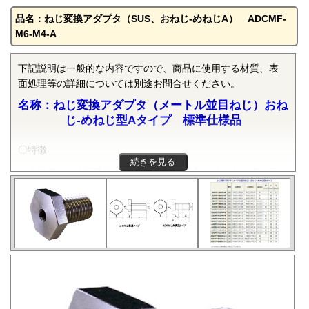
品名：ねじ変換アダプタ（SUS、おねじ-めねじA） ADCMF-
M6-M4-A
下記説明は一般的な内容ですので、商品に使用する材質、表
面処理等の詳細については別途お問合せください。
名称：ねじ変換アダプタ（メートル並目ねじ）おね
じ-めねじ型Aタイプ 標準仕様品
〇特徴
続きを見る
２つのパーツ同志をねじで締結する場合、メーカー違い等
により、使用されているねじの規格が異なる場合がありま
す。こんな場合には、ねじ変換アダプターを使うと、ねじ規
格を変換し、ねじを確実に締結することができます。本部品
は、JIS B 0205-3で規定される一般用メートルねじの並目でお
ねじとめねじのサイズ変換をするものです。めねじがおねじ
の内側に同心で切っているタイプです。めねじが長いものは
「めねじ非貫通タイプ」となり、両側からのねじ切りとなり
ます。規格は弊社の独自規格です。在庫がない場合、納期は
生産状況により変動します。都度相談にての対応になりま