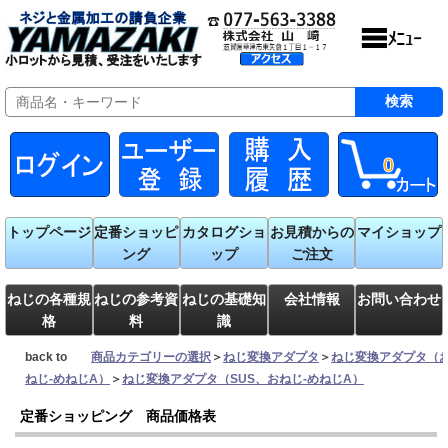
0
トップページ
定番ショッピ
カタログショ
お見積からの
マイショップ
ング
ップ
ご注文
ねじの各種規
ねじの参考資
ねじの基礎知
会社情報
お問い合わせ
格
料
識
back to
商品カテゴリーの選択
＞
ねじ変換アダプタ
＞
ねじ変換アダプタ（
ねじ-めねじA）
＞
ねじ変換アダプタ（SUS、おねじ-めねじA）
定番ショッピング 商品価格表