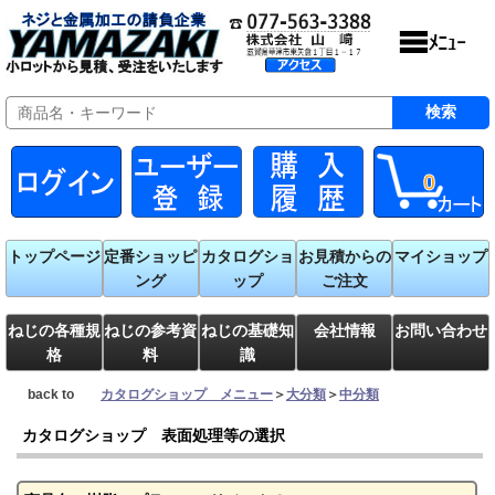
0
トップページ
定番ショッピ
カタログショ
お見積からの
マイショップ
ング
ップ
ご注文
ねじの各種規
ねじの参考資
ねじの基礎知
会社情報
お問い合わせ
格
料
識
back to
カタログショップ メニュー
＞
大分類
＞
中分類
カタログショップ 表面処理等の選択