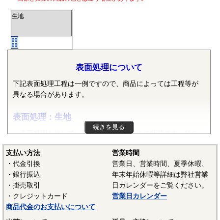
生地
表面処理について
下記表面処理工程は一例ですので、商品によっては工程等が
異なる場合があります。
表面処理：生地
続きを見る
表面処理を施していない、素材そのままの状態です。鉄の
場合は生地の状態では錆が発生するため、通常は防錆油を塗
支払い方法
営業時間
布しています。また、ねじ業界では材質が鉄で熱処理をして
・代金引換
営業日、営業時間、夏季休暇、
黒色酸化皮膜を形成したものを「生地」という場合がありま
・銀行振込
年末年始休暇等詳細は弊社営業
す。また熱処理後に黒色酸化皮膜を除去したあとに、表面処
・掛売取引
日カレンダーをご覧ください。
理の黒染めを行う場合があり、黒色酸化皮膜＋防錆油塗布の
・クレジットカード
営業日カレンダー
ものも「生地」と呼ぶ場合があります。
商品代金のお支払いについて
－－－－－－－－－－－－－－－