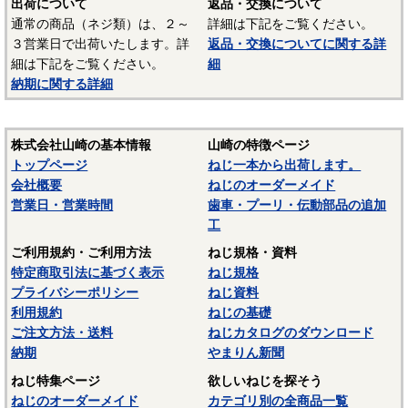
出荷について
返品・交換について
☆ねじに使用される表面処理については下記ページにも掲載
通常の商品（ネジ類）は、２～
詳細は下記をご覧ください。
しています。ご参照ください。
３営業日で出荷いたします。詳
返品・交換についてに関する詳
細は下記をご覧ください。
細
〇
表面処理
納期に関する詳細
〇
ねじの塗装、表面処理
株式会社山崎の基本情報
山崎の特徴ページ
トップページ
ねじ一本から出荷します。
会社概要
ねじのオーダーメイド
営業日・営業時間
歯車・プーリ・伝動部品の追加
工
ご利用規約・ご利用方法
ねじ規格・資料
特定商取引法に基づく表示
ねじ規格
プライバシーポリシー
ねじ資料
利用規約
ねじの基礎
ご注文方法・送料
ねじカタログのダウンロード
納期
やまりん新聞
ねじ特集ページ
欲しいねじを探そう
ねじのオーダーメイド
カテゴリ別の全商品一覧