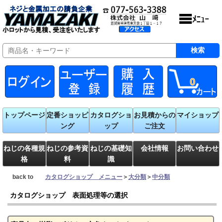
0
トップページ
定番ショッピ
カタログショ
お見積からの
マイショップ
ング
ップ
ご注文
ねじの各種規
ねじの参考資
ねじの基礎知
会社情報
お問い合わせ
格
料
識
back to
カタログショップ メニュー
＞
大分類
＞
中分類
カタログショップ 表面処理等の選択