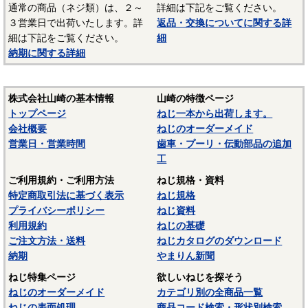
☆ねじに使用される表面処理については下記ページにも掲載
通常の商品（ネジ類）は、２～
詳細は下記をご覧ください。
しています。ご参照ください。
３営業日で出荷いたします。詳
返品・交換についてに関する詳
細は下記をご覧ください。
細
〇
表面処理
納期に関する詳細
〇
ねじの塗装、表面処理
株式会社山崎の基本情報
山崎の特徴ページ
トップページ
ねじ一本から出荷します。
会社概要
ねじのオーダーメイド
営業日・営業時間
歯車・プーリ・伝動部品の追加
工
ご利用規約・ご利用方法
ねじ規格・資料
特定商取引法に基づく表示
ねじ規格
プライバシーポリシー
ねじ資料
利用規約
ねじの基礎
ご注文方法・送料
ねじカタログのダウンロード
納期
やまりん新聞
ねじ特集ページ
欲しいねじを探そう
ねじのオーダーメイド
カテゴリ別の全商品一覧
ねじの表面処理
商品コード検索・形状別検索