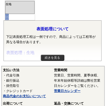
生地
表面処理について
下記表面処理工程は一例ですので、商品によっては工程等が
異なる場合があります。
表面処理：生地
続きを見る
表面処理を施していない、素材そのままの状態です。鉄の
場合は生地の状態では錆が発生するため、通常は防錆油を塗
支払い方法
営業時間
布しています。また、ねじ業界では材質が鉄で熱処理をして
・代金引換
営業日、営業時間、夏季休暇、
黒色酸化皮膜を形成したものを「生地」という場合がありま
・銀行振込
年末年始休暇等詳細は弊社営業
す。また熱処理後に黒色酸化皮膜を除去したあとに、表面処
・掛売取引
日カレンダーをご覧ください。
理の黒染めを行う場合があり、黒色酸化皮膜＋防錆油塗布の
・クレジットカード
営業日カレンダー
ものも「生地」と呼ぶ場合があります。
商品代金のお支払いについて
－－－－－－－－－－－－－－－
出荷について
返品・交換について