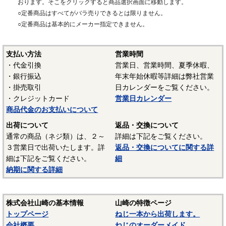
おります。そこをクリックすると商品選択画面に移動します。
・組立工数の削減や通常のねじ固定では作業ができない部位
○定番商品はすべてがバラ売りできるとは限りません。
に施工するために、板金と部品を簡単に固定する。（ブライ
○定番商品は基本的にメーカー指定できません。
ンドリベット・ブラインドナット）
・つぶれたねじの補修や、強度が小さい部品にねじを生成す
支払い方法
営業時間
る。（スプリュー・リコイル・エンザート）
・代金引換
営業日、営業時間、夏季休暇、
・銀行振込
年末年始休暇等詳細は弊社営業
ブラインドナット・クリンプナット
・掛売取引
日カレンダーをご覧ください。
・クレジットカード
営業日カレンダー
〇特徴
商品代金のお支払いについて
・ブラインドナットは、薄板のためタップ等でめねじを加工
出荷について
返品・交換について
できない箇所や溶接ナットが取付できない箇所に、専用工具
通常の商品（ネジ類）は、２～
詳細は下記をご覧ください。
（ナッター）あるいは専用工具なしで簡単にめねじをかしめ
３営業日で出荷いたします。詳
返品・交換についてに関する詳
て取付けることができるナットです。一方向からしか作業で
細は下記をご覧ください。
細
きない箇所でも施工可能です。メーカーにより様々な種類が
納期に関する詳細
市販されています。
・施工方法はメーカー・種類により異なりますが、エビロー
株式会社山崎の基本情報
山崎の特徴ページ
レットナットの場合は、以下の手順で作業します。
トップページ
ねじ一本から出荷します。
会社概要
ねじのオーダーメイド
〇エビローレットナットの施工方法