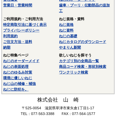
営業日・営業時間
歯車・プーリ・伝動部品の追加
１．ナッター本体にマンドレルを差し込み、マンドレルにエ
工
ビナットをねじ込んで装着します。
ご利用規約・ご利用方法
ねじ規格・資料
２．取付け穴にエビローレットナットを挿入した後、ナッタ
特定商取引法に基づく表示
ねじ規格
ー本体の六角部をメガネレンチで固定し、マンドレルを六角
プライバシーポリシー
ねじ資料
棒レンチで締め付け方向に回転させるとエビローレットナッ
利用規約
ねじの基礎
トがかしめられていきます。回転トルクが大きくなり回らな
ご注文方法・送料
ねじカタログのダウンロード
くなったらそこで終了です。
納期
やまりん新聞
３．マンドレルを逆に回転させて外します。
ねじ特集ページ
欲しいねじを探そう
ねじのオーダーメイド
カテゴリ別の全商品一覧
４．施工完了です。
ねじの表面処理
商品コード検索・形状別検索
ねじのゆるみ対策
ワンクリック検索
環境に優しいねじ
ねじ山の補修・補強
ねじに防犯を。
株式会社 山 崎
〒525-0054 滋賀県草津市東矢倉1丁目1-17
TEL：077-563-3388 FAX：077-564-1577