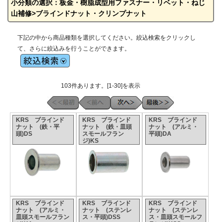
小分類の選択：板金・樹脂成型用ファスナー・リベット・ねじ
山補修>ブラインドナット・クリンプナット
下記の中から商品種類を選択してください。絞込検索をクリックし
て、さらに絞込みを行うことができます。
103件あります。[1-30]を表示
KRS ブラインド
KRS ブラインド
KRS ブラインド
ナット (鉄・平
ナット (鉄・皿頭
ナット (アルミ・
頭)DS
スモールフラン
平頭)DA
ジ)KS
KRS ブラインド
KRS ブラインド
KRS ブラインド
ナット (アルミ・
ナット (ステンレ
ナット (ステンレ
皿頭スモールフラン
ス・平頭)DSS
ス・皿頭スモールフ