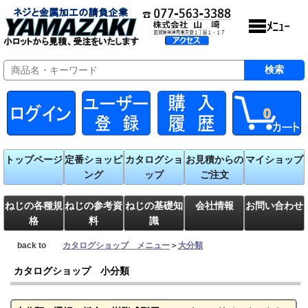
0
トップページ
定番ショッピ
カタログショ
お見積からの
マイショップ
ング
ップ
ご注文
ねじの各種規
ねじの参考資
ねじの基礎知
会社情報
お問い合わせ
格
料
識
back to
カタログショップ メニュー
＞
大分類
カタログショップ 小分類