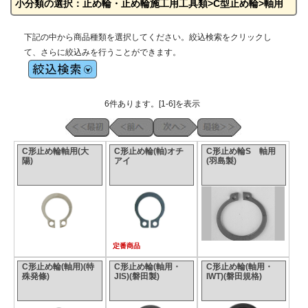
小分類の選択：止め輪・止め輪施工用工具類>C型止め輪>軸用
下記の中から商品種類を選択してください。絞込検索をクリックし
て、さらに絞込みを行うことができます。
6件あります。[1-6]を表示
C形止め輪軸用(大
C形止め輪(軸)オチ
C形止め輪S 軸用
陽)
アイ
(羽島製)
定番商品
C形止め輪(軸用)(特
C形止め輪(軸用・
C形止め輪(軸用・
殊発條)
JIS)(磐田製)
IWT)(磐田規格)