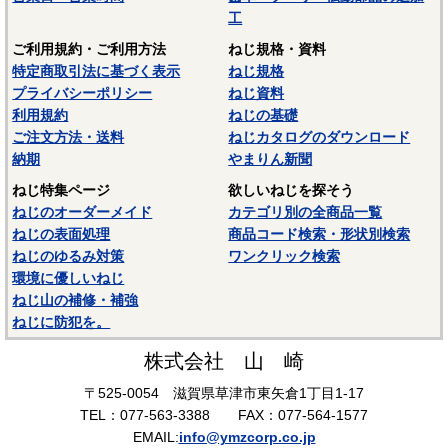
工
ご利用規約・ご利用方法
ねじ規格・資料
特定商取引法に基づく表示
ねじ規格
プライバシーポリシー
ねじ資料
利用規約
ねじの基礎
ご注文方法・送料
ねじカタログのダウンロード
納期
やまりん新聞
ねじ特集ページ
欲しいねじを探そう
ねじのオーダーメイド
カテゴリ別の全商品一覧
ねじの表面処理
商品コード検索・形状別検索
ねじのゆるみ対策
ワンクリック検索
環境に優しいねじ
ねじ山の補修・補強
ねじに防犯を。
株式会社 山 崎
〒525-0054 滋賀県草津市東矢倉1丁目1-17
TEL：077-563-3388 FAX：077-564-1577
EMAIL:
info@ymzcorp.co.jp