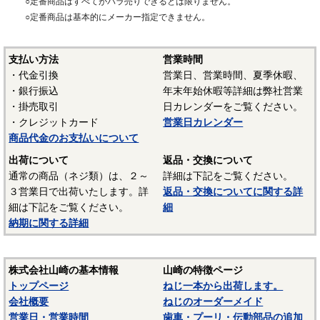
○定番商品はすべてがバラ売りできるとは限りません。
・形状がアルファベットのCに似た形をしたリング状の部品で
○定番商品は基本的にメーカー指定できません。
す。C形止め輪軸用とC形止め輪穴用の２種類があります。軸
用は断面が丸いシャフトの側面に溝加工をして、その溝に軸
の端面からC形止め輪を専用工具によりリングを広げて挿入し
支払い方法
営業時間
溝に嵌めます。穴用は穴の内側面に溝加工をして穴の入口か
・代金引換
営業日、営業時間、夏季休暇、
らC形止め輪を専用工具によりリングを狭めて挿入し溝に嵌め
・銀行振込
年末年始休暇等詳細は弊社営業
ます。これによりC形止め輪がストッパーになって、シャフト
・掛売取引
日カレンダーをご覧ください。
や穴にはめた機械部品等が脱落するのを防ぎます。
・クレジットカード
営業日カレンダー
商品代金のお支払いについて
・JIS B 2804で規定されていますが、メーカー独自規格品の場
出荷について
返品・交換について
合もありますので、使用するときはメーカー図面をよく確認
通常の商品（ネジ類）は、２～
詳細は下記をご覧ください。
する必要があります。
３営業日で出荷いたします。詳
返品・交換についてに関する詳
細は下記をご覧ください。
細
・C形止め輪の挿入にはスナップリングプライヤーという専用
納期に関する詳細
工具を使う必要があります。スナップリングプライヤ―は穴
用・軸用があります。スナップリングプライヤーの先端のピ
ンをC形止め輪の穴に挿入して、スナップリング軸用はプライ
株式会社山崎の基本情報
山崎の特徴ページ
ヤを握ると先端が広がり、穴用は握ると先端が閉じます。
トップページ
ねじ一本から出荷します。
会社概要
ねじのオーダーメイド
営業日・営業時間
歯車・プーリ・伝動部品の追加