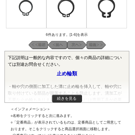
6件あります。[1-6]を表示
下記説明は一般的な内容ですので、個々の商品の詳細につい
ては別途お問合せください。
止め輪類
・軸や穴の側面に加工した溝に止め輪を挿入して、軸や穴に
取り付けている部品が脱落することを防止します。溝加工が
続きを見る
不要な止め輪もあります。止め輪の挿入には専用工具が必要
なものもあります。
＜インフォメーション＞
○名称をクリックすると次に進みます。
C形止め輪
○「定番商品」が表示されているものは、定番商品としてご用意して
おります。そこをクリックすると商品選択画面に移動します。
〇特徴