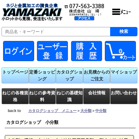
0
トップページ
定番ショッピ
カタログショ
お見積からの
マイショップ
ング
ップ
ご注文
ねじの各種規
ねじの参考資
ねじの基礎知
会社情報
お問い合わせ
格
料
識
back to
カタログショップ メニュー
＞
大分類
＞
中分類
カタログショップ 小分類