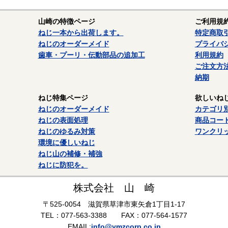
ユニファイ細目ねじの規格は
「ユニファイ細目ねじ」
をご参照ください
山崎の特徴ページ
ご利用規
ねじ一本から出荷します。
特定商取
ウィット：旧JIS（JIS B 0206-1965）で規定されていたインチ系
ねじのオーダーメイド
プライバ
す。この規格は現在は廃止されていますが、建築業界等では今も使用さ
歯車・プーリ・伝動部品の追加工
利用規約
字（分数）の前に「W」が付きます。
ご注文方
納期
ウィットねじの規格は
「ウイット並目ねじ」
をご参照ください。
ねじ特集ページ
欲しいね
左ねじ：反時計方向に回すとねじが締まるねじです。一般的によく普及
ねじのオーダーメイド
カテゴリ
、時計回りに回すとねじが締まります。扇風機の羽根を固定するねじは
ねじの表面処理
商品コー
IS B 0209では、ねじの呼び径の後に「LH」を追記するように規定して
ねじのゆるみ対策
ワンクリ
環境に優しいねじ
袋ナット・フランジ袋ナット
ねじ山の補修・補強
特徴
ねじに防犯を。
六角ナットの一端に袋状のカバーがついたナットです。ボルトの先端を
株式会社 山 崎
、屋外などで使用する場合にはねじ部が雨にさらされて腐食するのを防
〒525-0054 滋賀県草津市東矢倉1丁目1-17
JIS B 1183で規定されているものは、１形（六角部とキャップ部と
TEL：077-563-3388 FAX：077-564-1577
。）・２形（六角部とキャップ部とが一体形でねじの逃げ溝のあるもの
EMAIL:
info@ymzcorp.co.jp