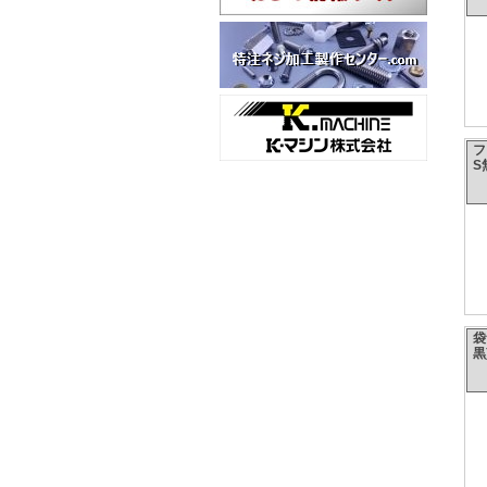
S
袋
黒