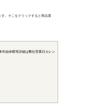
ートルねじは、ねじのピッチ（ねじ
ます。そこをクリックすると商品選
く普及しているねじはメートル
トル細目ねじのようなピッチ表
ートルねじは呼び径を表す数字の前
末年始休暇等詳細は弊社営業日カレン
ピッチ（ねじ山間の距離）の違
須です。メートル並目ねじより
す。JISではJIS B
が規定されています。ねじ山の角度
。