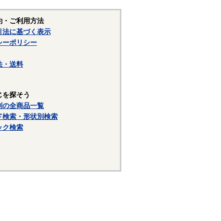
。
約・ご利用方法
引法に基づく表示
のねじ規格で、ねじ山の角度は５５度
シーポリシー
れています。ウィットのねじは
法・送料
じを探そう
しているメートルねじは右ねじ
別の全商品一覧
緩み防止のため左ねじです。
ド検索・形状別検索
います。
ック検索
隠してデザイン性を良くした
止します。
が一体形でねじの逃げ溝がないも
。）・３形（六角部とキャップ