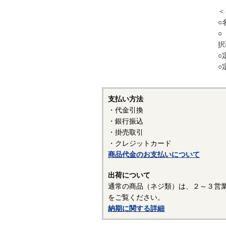
＜
〇
○
・
○
山
択
並
○
記
○
・
支払い方法
・
・代金引換
に
・銀行振込
い
・掛売取引
も
・クレジットカード
商品代金のお支払いについて
・
出荷について
・
通常の商品（ネジ類）は、２～３営
0
をご覧ください。
は
納期に関する詳細
・