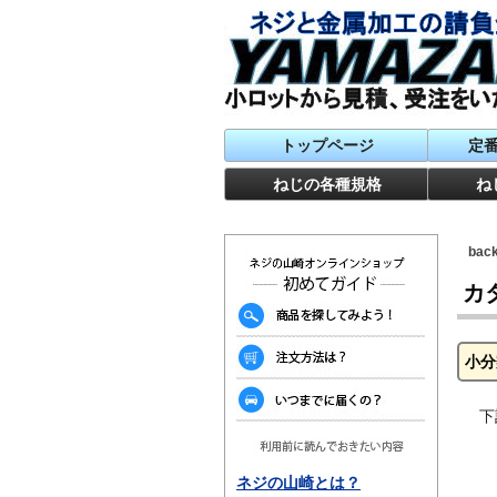
トップページ
定
ねじの各種規格
ね
ba
カ
小分
下
ネジの山崎とは？