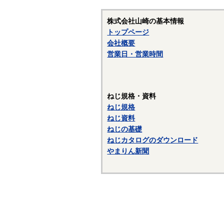
・
株式会社山崎の基本情報
トップページ
・
会社概要
で
営業日・営業時間
数
・
ねじ規格・資料
・
ねじ規格
で
ねじ資料
J
ねじの基礎
ねじカタログのダウンロード
やまりん新聞
〇
・
り
・
の