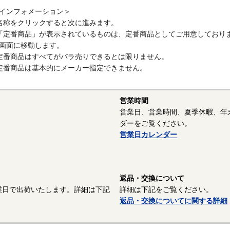
インフォメーション＞
ねじ規格について
名称をクリックすると次に進みます。
メートル並目ねじ：JIS B 0205に規定されているねじ規格です。メ
「定番商品」が表示されているものは、定番商品としてご用意しており
間の距離）により、並目/細目/極細目等の種類がありますが、国内で広
画面に移動します。
目ねじです。メートルねじは数字の前に「M」が付きます。通常はメー
定番商品はすべてがバラ売りできるとは限りません。
はされません。
定番商品は基本的にメーカー指定できません。
メートル並目ねじの規格は
「メートル並目ねじ」
をご参照ください。
営業時間
メートル細目ねじ：JIS B 0205に規定されているねじ規格です。メ
営業日、営業時間、夏季休暇、年
「M」が付き、呼び径の後にピッチを表す数字が付加されます。ねじの
ダーをご覧ください。
で、並目/細目/極細目等複数存在する場合があるため、ピッチ表記が必
営業日カレンダー
ピッチ（ねじ山間の距離）が小さいねじです。
メートル細目ねじの規格は
「メートル細目ねじ」
をご参照ください。
返品・交換について
ユニファイねじ：海外（アメリカ）で現在も使用されているインチ系のねじで
業日で出荷いたします。詳細は下記
詳細は下記をご覧ください。
206（ユニファイ並目ねじ）とJIS B 0208（ユニファイ細目ねじ）
返品・交換についてに関する詳細
６０度です。
ユニファイ並目ねじの規格は
「ユニファイ並目ねじ」
をご参照ください