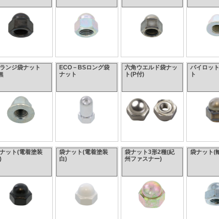
フランジ袋ナット
ECO－BSロング袋
六角ウエルド袋ナッ
パイロッ
無
ナット
ト(P付)
ト
ナット(電着塗装
袋ナット(電着塗装
袋ナット3形2種(紀
袋ナット(
)
白)
州ファスナー)