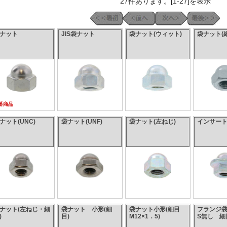
27件あります。[1-27]を表示
ナット
JIS袋ナット
袋ナット(ウィット)
袋ナット(
番商品
ナット(UNC)
袋ナット(UNF)
袋ナット(左ねじ)
インサー
ナット(左ねじ・細
袋ナット 小形(細
袋ナット小形(細目
フランジ
)
目)
M12×1．5)
S無し 細