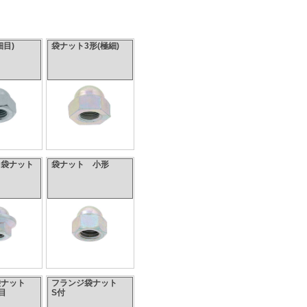
細目)
袋ナット3形(極細)
ト袋ナット
袋ナット 小形
袋ナット
フランジ袋ナット
目
S付