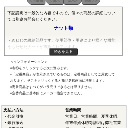
下記説明は一般的な内容ですので、個々の商品の詳細につい
ては別途お問合せください。
ナット類
・めねじの締結部品です。使用部位・用途により様々な機能
をもたせたナットが市販されています。
続きを見る
・ねじ部の規格は、JISのメートル並目ねじ・メートル細目ね
＜インフォメーション＞
じをはじめ下記のように様々なねじ規格が採用されていま
○名称をクリックすると次に進みます。
す。
○「定番商品」が表示されているものは、定番商品としてご用意して
おります。そこをクリックすると商品選択画面に移動します。
〇ねじ規格について
○定番商品はすべてがバラ売りできるとは限りません。
・メートル並目ねじ：JIS B 0205に規定されているねじ規格で
○定番商品は基本的にメーカー指定できません。
す。メートルねじは、ねじのピッチ（ねじ山間の距離）によ
り、並目/細目/極細目等の種類がありますが、国内で広く普及
支払い方法
営業時間
しているねじはメートル並目ねじです。メートルねじは数字
・代金引換
営業日、営業時間、夏季休暇、
の前に「M」が付きます。通常はメートル細目ねじのようなピ
・銀行振込
年末年始休暇等詳細は弊社営業
ッチ表記はされません。