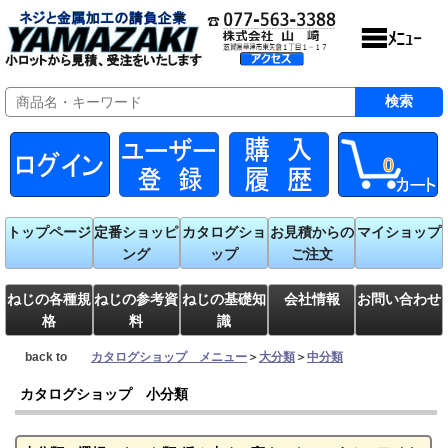
0
トップページ
定番ショッピ
カタログショ
お見積からの
マイショップ
ング
ップ
ご注文
ねじの各種規
ねじの参考資
ねじの基礎知
会社情報
お問い合わせ
格
料
識
back to
カタログショップ メニュー
＞
大分類
＞
中分類
カタログショップ 小分類