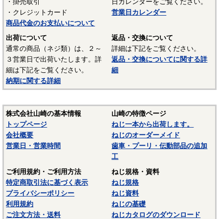
・掛売取引
日カレンダーをご覧ください。
・クレジットカード
営業日カレンダー
・メートル並目ねじの規格は
「メートル並目ねじ」
をご参照
商品代金のお支払いについて
ください。
出荷について
返品・交換について
・メートル細目ねじ：JIS B 0205に規定されているねじ規格で
通常の商品（ネジ類）は、２～
詳細は下記をご覧ください。
す。メートルねじは呼び径を表す数字の前に「M」が付き、呼
３営業日で出荷いたします。詳
返品・交換についてに関する詳
び径の後にピッチを表す数字が付加されます。ねじのピッチ
細は下記をご覧ください。
細
（ねじ山間の距離）の違いで、並目/細目/極細目等複数存在す
納期に関する詳細
る場合があるため、ピッチ表記が必須です。メートル並目ね
じよりもピッチ（ねじ山間の距離）が小さいねじです。
株式会社山崎の基本情報
山崎の特徴ページ
・メートル細目ねじの規格は
「メートル細目ねじ」
をご参照
トップページ
ねじ一本から出荷します。
ください。
会社概要
ねじのオーダーメイド
営業日・営業時間
歯車・プーリ・伝動部品の追加
・ユニファイねじ：海外（アメリカ）で現在も使用されてい
工
るインチ系のねじです。JISではJIS B 0206（ユニファイ並目
ねじ）とJIS B 0208（ユニファイ細目ねじ）が規定されていま
ご利用規約・ご利用方法
ねじ規格・資料
す。ねじ山の角度は６０度です。
特定商取引法に基づく表示
ねじ規格
プライバシーポリシー
ねじ資料
・ユニファイ並目ねじの規格は
「ユニファイ並目ねじ」
をご
利用規約
ねじの基礎
参照ください。
ご注文方法・送料
ねじカタログのダウンロード