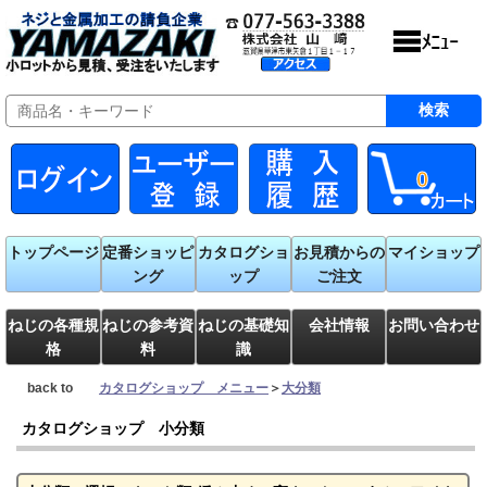
0
トップページ
定番ショッピ
カタログショ
お見積からの
マイショップ
ング
ップ
ご注文
ねじの各種規
ねじの参考資
ねじの基礎知
会社情報
お問い合わせ
格
料
識
back to
カタログショップ メニュー
＞
大分類
カタログショップ 小分類