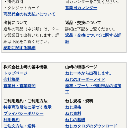
・掛売取引
日カレンダーをご覧ください。
・クレジットカード
営業日カレンダー
・メートル並目ねじの規格は
「メートル並目ねじ」
をご参照
商品代金のお支払いについて
ください。
出荷について
返品・交換について
・メートル細目ねじ：JIS B 0205に規定されているねじ規格で
通常の商品（ネジ類）は、２～
詳細は下記をご覧ください。
す。メートルねじは呼び径を表す数字の前に「M」が付き、呼
３営業日で出荷いたします。詳
返品・交換についてに関する詳
び径の後にピッチを表す数字が付加されます。ねじのピッチ
細は下記をご覧ください。
細
（ねじ山間の距離）の違いで、並目/細目/極細目等複数存在す
納期に関する詳細
る場合があるため、ピッチ表記が必須です。メートル並目ね
じよりもピッチ（ねじ山間の距離）が小さいねじです。
株式会社山崎の基本情報
山崎の特徴ページ
・メートル細目ねじの規格は
「メートル細目ねじ」
をご参照
トップページ
ねじ一本から出荷します。
ください。
会社概要
ねじのオーダーメイド
営業日・営業時間
歯車・プーリ・伝動部品の追加
・ユニファイねじ：海外（アメリカ）で現在も使用されてい
工
るインチ系のねじです。JISではJIS B 0206（ユニファイ並目
ねじ）とJIS B 0208（ユニファイ細目ねじ）が規定されていま
ご利用規約・ご利用方法
ねじ規格・資料
す。ねじ山の角度は６０度です。
特定商取引法に基づく表示
ねじ規格
プライバシーポリシー
ねじ資料
・ユニファイ並目ねじの規格は
「ユニファイ並目ねじ」
をご
利用規約
ねじの基礎
参照ください。
ご注文方法・送料
ねじカタログのダウンロード