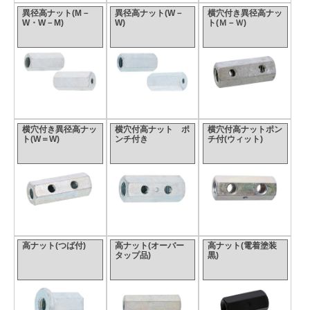
異径高ナット(M－
異径高ナット(W－
横穴付き異径高ナッ
W・W－M)
W)
ト(Ｍ－Ｗ)
横穴付き異径高ナッ
横穴付高ナット ポ
横穴付高ナットポン
ト(W＝W)
ンチ付き
チ付(ウィット)
高ナット(つば付)
高ナット(オーバー
高ナット(電着塗装
タップ品)
黒)