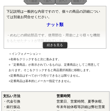
下記説明は一般的な内容ですので、個々の商品の詳細につい
ては別途お問合せください。
ナット類
・めねじの締結部品です。使用部位・用途により様々な機能
をもたせたナットが市販されています。
続きを見る
・ねじ部の規格は、JISのメートル並目ねじ・メートル細目ね
＜インフォメーション＞
じをはじめ下記のように様々なねじ規格が採用されていま
○名称をクリックすると次に進みます。
す。
○「定番商品」が表示されているものは、定番商品としてご用意して
おります。そこをクリックすると商品選択画面に移動します。
〇ねじ規格について
○定番商品はすべてがバラ売りできるとは限りません。
・メートル並目ねじ：JIS B 0205に規定されているねじ規格で
○定番商品は基本的にメーカー指定できません。
す。メートルねじは、ねじのピッチ（ねじ山間の距離）によ
り、並目/細目/極細目等の種類がありますが、国内で広く普及
支払い方法
営業時間
しているねじはメートル並目ねじです。メートルねじは数字
・代金引換
営業日、営業時間、夏季休暇、
の前に「M」が付きます。通常はメートル細目ねじのようなピ
・銀行振込
年末年始休暇等詳細は弊社営業
ッチ表記はされません。