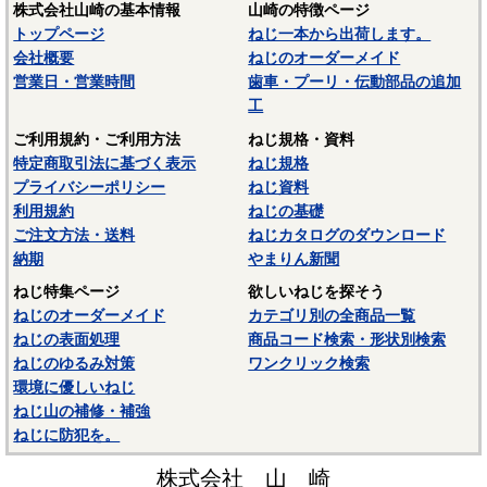
株式会社山崎の基本情報
山崎の特徴ページ
トップページ
ねじ一本から出荷します。
会社概要
ねじのオーダーメイド
営業日・営業時間
歯車・プーリ・伝動部品の追加
工
ご利用規約・ご利用方法
ねじ規格・資料
特定商取引法に基づく表示
ねじ規格
プライバシーポリシー
ねじ資料
利用規約
ねじの基礎
ご注文方法・送料
ねじカタログのダウンロード
納期
やまりん新聞
ねじ特集ページ
欲しいねじを探そう
ねじのオーダーメイド
カテゴリ別の全商品一覧
ねじの表面処理
商品コード検索・形状別検索
ねじのゆるみ対策
ワンクリック検索
環境に優しいねじ
ねじ山の補修・補強
ねじに防犯を。
株式会社 山 崎