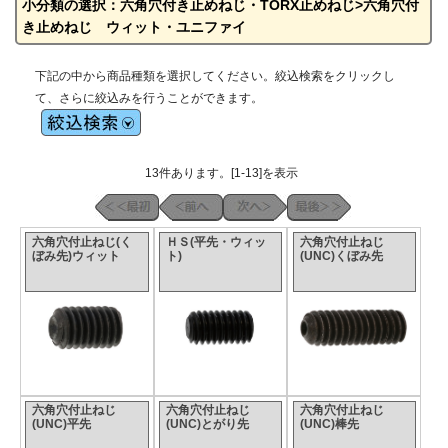
小分類の選択：六角穴付き止めねじ・TORX止めねじ>六角穴付
き止めねじ ウィット・ユニファイ
下記の中から商品種類を選択してください。絞込検索をクリックし
て、さらに絞込みを行うことができます。
13件あります。[1-13]を表示
六角穴付止ねじ(く
ＨＳ(平先・ウィッ
六角穴付止ねじ
ぼみ先)ウィット
ト)
(UNC)くぼみ先
六角穴付止ねじ
六角穴付止ねじ
六角穴付止ねじ
(UNC)平先
(UNC)とがり先
(UNC)棒先