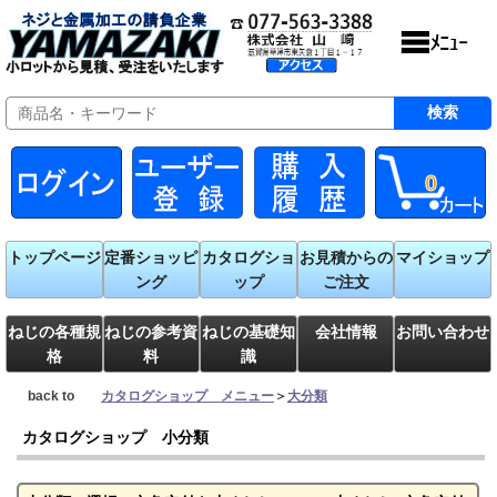
0
トップページ
定番ショッピ
カタログショ
お見積からの
マイショップ
ング
ップ
ご注文
ねじの各種規
ねじの参考資
ねじの基礎知
会社情報
お問い合わせ
格
料
識
back to
カタログショップ メニュー
＞
大分類
カタログショップ 小分類