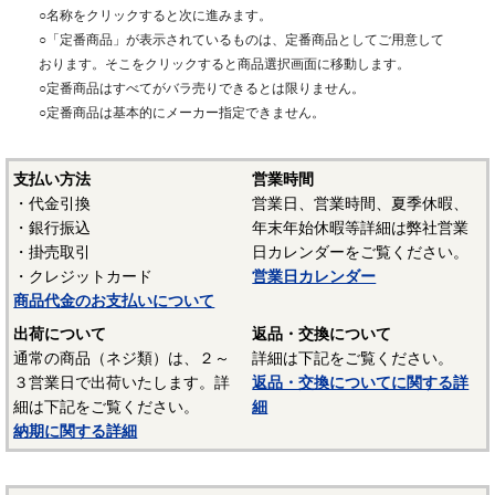
・ねじを締めることで部品を押さえて固定する用途で使われ
○名称をクリックすると次に進みます。
ます。例えば、シャフトに歯車を取付けるときに、歯車のボ
○「定番商品」が表示されているものは、定番商品としてご用意して
スにねじ穴を加工し、そこに六角穴付き止めねじを挿入して
おります。そこをクリックすると商品選択画面に移動します。
シャフトに固定します。頭部がないのでねじはボスの中に隠
○定番商品はすべてがバラ売りできるとは限りません。
れます。
○定番商品は基本的にメーカー指定できません。
六角穴付き止めねじ ウィット・ユニファイ
支払い方法
営業時間
〇特徴
・代金引換
営業日、営業時間、夏季休暇、
ウィットねじは旧JIS（JIS B 0206-1965）で規定されてい
・銀行振込
年末年始休暇等詳細は弊社営業
たインチ系のねじ規格で、ねじ山の角度は５５度です。この
・掛売取引
日カレンダーをご覧ください。
規格は現在は廃止されています。しかしながら建築業界等で
・クレジットカード
営業日カレンダー
は今も使用されています。ウィットのねじは数字（分数）の
商品代金のお支払いについて
前に「W」が付きます。
出荷について
返品・交換について
ユニファイねじは、海外（アメリカ）で現在も使用されて
通常の商品（ネジ類）は、２～
詳細は下記をご覧ください。
いるインチ系のねじです。JISではJIS B 0206（ユニファイ並
３営業日で出荷いたします。詳
返品・交換についてに関する詳
目ねじ）とJIS B 0208（ユニファイ細目ねじ）が規定されてい
細は下記をご覧ください。
細
ます。ねじ山の角度は６０度です。
納期に関する詳細
・ねじの先端形状は
「ねじの先端形状」
をご参照ください。