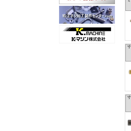
ミ
寸
寸