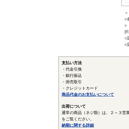
＜
〇
○
・
○
す
択
こ
○
○
・
ま
さ
支払い方法
ね
・代金引換
・銀行振込
・掛売取引
・クレジットカード
商品代金のお支払いについて
出荷について
通常の商品（ネジ類）は、２～３営
をご覧ください。
納期に関する詳細