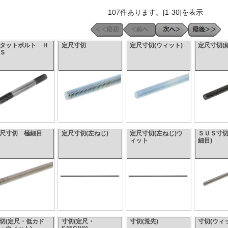
107件あります。[1-30]を表示
タットボルト Ｈ
定尺寸切
定尺寸切(ウィット)
定尺寸切(
Ｓ
尺寸切 極細目
定尺寸切(左ねじ)
定尺寸切(左ねじ)ウ
ＳＵＳ寸切
ィット
細目)
切(定尺・低カド
寸切(定尺・
寸切(荒先)
寸切(ウィッ