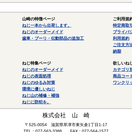
山崎の特徴ページ
ご利用規
ねじ一本から出荷します。
特定商取
ねじのオーダーメイド
プライバ
歯車・プーリ・伝動部品の追加工
利用規約
ご注文方
納期
ねじ特集ページ
欲しいね
ねじのオーダーメイド
カテゴリ
ねじの表面処理
商品コー
ねじのゆるみ対策
ワンクリ
環境に優しいねじ
ねじ山の補修・補強
ねじに防犯を。
株式会社 山 崎
〒525-0054 滋賀県草津市東矢倉1丁目1-17
TEL：077-563-3388 FAX：077-564-1577