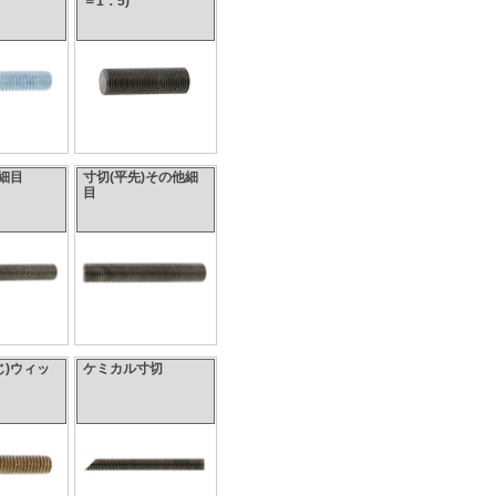
＝1．5)
)細目
寸切(平先)その他細
目
じ)ウィッ
ケミカル寸切