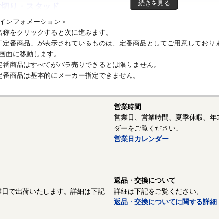
続きを見る
寸切り・スタッド
インフォメーション＞
特徴
名称をクリックすると次に進みます。
寸切り：頭部がなく全長がすべてねじ部になっているボルトです。長ね
「定番商品」が表示されているものは、定番商品としてご用意しており
。現場で必要な長さに切って使用することもあります。天井から機器、
画面に移動します。
ともあります。長ナットで寸切同志を継ぎ足すこともあります。
定番商品はすべてがバラ売りできるとは限りません。
定番商品は基本的にメーカー指定できません。
スタッドボルト：植込みボルトという場合もあります。頭部がないねじ
す。スタッドボルトの一端を機械装置にねじ込んで固定し、他方にナッ
れるボルトです。通常は抜けにくくするために、植込み側のおねじ有効
営業時間
じよりも大きくできています。
営業日、営業時間、夏季休暇、年
ダーをご覧ください。
営業日カレンダー
返品・交換について
業日で出荷いたします。詳細は下記
詳細は下記をご覧ください。
返品・交換についてに関する詳細