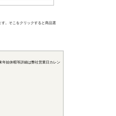
じボルト、全ねじとも言われま
ます。そこをクリックすると商品選
機材を吊るすときに使用される
で、両側からねじが切られてい
トで部品を取付けるために使用
径の寸法許容差はメートル並目
末年始休暇等詳細は弊社営業日カレン