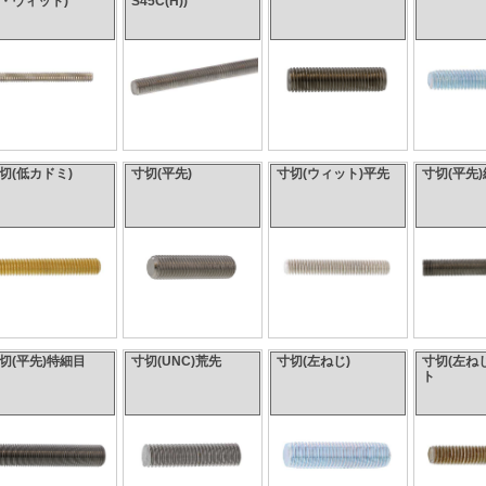
・ウィット)
S45C(H))
切(低カドミ)
寸切(平先)
寸切(ウィット)平先
寸切(平先
切(平先)特細目
寸切(UNC)荒先
寸切(左ねじ)
寸切(左ね
ト