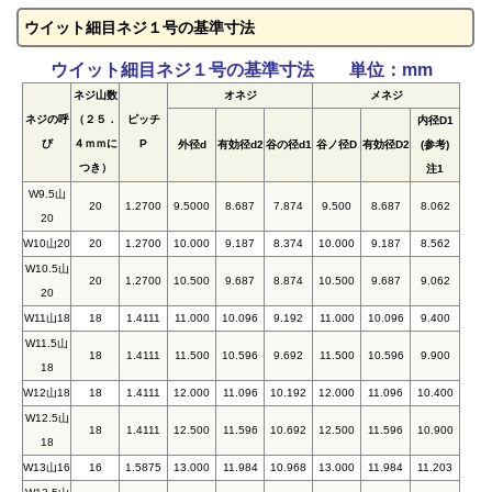
ウイット細目ネジ１号の基準寸法
ウイット細目ネジ１号の基準寸法 単位：mm
ネジ山数
オネジ
メネジ
ネジの呼
（２５．
ピッチ
内径D1
び
４ｍｍに
P
外径d
有効径d2
谷の径d1
谷ノ径D
有効径D2
(参考)
つき）
注1
W9.5山
20
1.2700
9.5000
8.687
7.874
9.500
8.687
8.062
20
W10山20
20
1.2700
10.000
9.187
8.374
10.000
9.187
8.562
W10.5山
20
1.2700
10.500
9.687
8.874
10.500
9.687
9.062
20
W11山18
18
1.4111
11.000
10.096
9.192
11.000
10.096
9.400
W11.5山
18
1.4111
11.500
10.596
9.692
11.500
10.596
9.900
18
W12山18
18
1.4111
12.000
11.096
10.192
12.000
11.096
10.400
W12.5山
18
1.4111
12.500
11.596
10.692
12.500
11.596
10.900
18
W13山16
16
1.5875
13.000
11.984
10.968
13.000
11.984
11.203