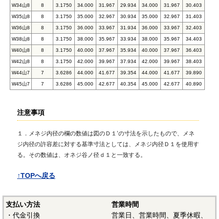
W34山8
8
3.1750
34.000
31.967
29.934
34.000
31.967
30.403
W35山8
8
3.1750
35.000
32.967
30.934
35.000
32.967
31.403
W36山8
8
3.1750
36.000
33.967
31.934
36.000
33.967
32.403
W38山8
8
3.1750
38.000
35.967
33.934
38.000
35.967
34.403
W40山8
8
3.1750
40.000
37.967
35.934
40.000
37.967
36.403
W42山8
8
3.1750
42.000
39.967
37.934
42.000
39.967
38.403
W44山7
7
3.6286
44.000
41.677
39.354
44.000
41.677
39.890
W45山7
7
3.6286
45.000
42.677
40.354
45.000
42.677
40.890
注意事項
１．メネジ内径の欄の数値は図のＤ１’の寸法を示したもので、メネ
ジ内径の許容差に対する基準寸法としては、メネジ内径Ｄ１を使用す
る。その数値は、オネジ谷ノ径ｄ１と一致する。
↑TOPへ戻る
支払い方法
営業時間
・代金引換
営業日、営業時間、夏季休暇、