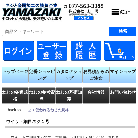
0
トップページ
定番ショッピ
カタログショ
お見積からの
マイショップ
ング
ップ
ご注文
ねじの各種規
ねじの参考資
ねじの基礎知
会社情報
お問い合わせ
格
料
識
back to
よく使われるねじの規格
ウイット細目ネジ１号
ウイットの細目ネジです。本規格(JIS B 0208-1965)は廃止されまし