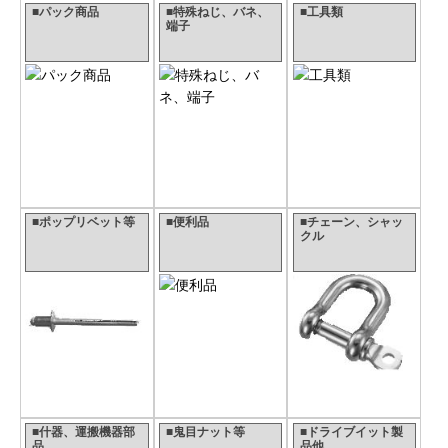
■パック商品
■特殊ねじ、バネ、
■工具類
端子
■ポップリベット等
■便利品
■チェーン、シャッ
クル
■什器、運搬機器部
■鬼目ナット等
■ドライブイット製
品
品他