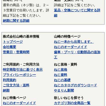
通常の商品（ネジ類）は、２～
詳細は下記をご覧ください。
３営業日で出荷いたします。詳
返品・交換についてに関する詳
細は下記をご覧ください。
細
納期に関する詳細
株式会社山崎の基本情報
山崎の特徴ページ
トップページ
ねじ一本から出荷します。
会社概要
ねじのオーダーメイド
営業日・営業時間
歯車・プーリ・伝動部品の追加
工
ご利用規約・ご利用方法
ねじ規格・資料
特定商取引法に基づく表示
ねじ規格
プライバシーポリシー
ねじ資料
利用規約
ねじの基礎
ご注文方法・送料
ねじカタログのダウンロード
納期
やまりん新聞
ねじ特集ページ
欲しいねじを探そう
ねじのオーダーメイド
カテゴリ別の全商品一覧