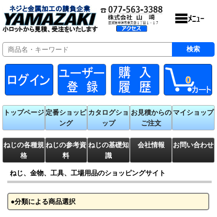
0
トップページ
定番ショッピ
カタログショ
お見積からの
マイショップ
ング
ップ
ご注文
ねじの各種規
ねじの参考資
ねじの基礎知
会社情報
お問い合わせ
格
料
識
ねじ、金物、工具、工場用品のショッピングサイト
●分類による商品選択