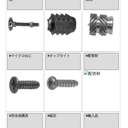
■マイクロねじ
■タップタイト
■配管材
■安全保護具
■砥石
■輸入品