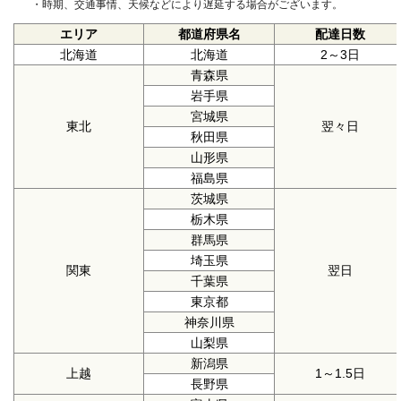
・時期、交通事情、天候などにより遅延する場合がございます。
エリア
都道府県名
配達日数
北海道
北海道
2～3日
青森県
岩手県
宮城県
東北
翌々日
秋田県
山形県
福島県
茨城県
栃木県
群馬県
埼玉県
関東
翌日
千葉県
東京都
神奈川県
山梨県
新潟県
上越
1～1.5日
長野県