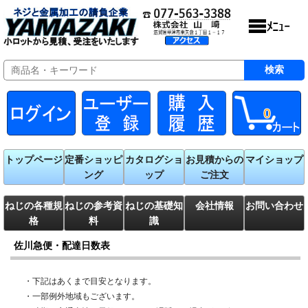
0
トップページ
定番ショッピ
カタログショ
お見積からの
マイショップ
ング
ップ
ご注文
ねじの各種規
ねじの参考資
ねじの基礎知
会社情報
お問い合わせ
格
料
識
佐川急便・配達日数表
・下記はあくまで目安となります。
・一部例外地域もございます。