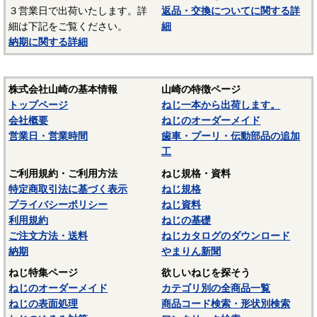
３営業日で出荷いたします。詳
返品・交換についてに関する詳
細は下記をご覧ください。
細
納期に関する詳細
株式会社山崎の基本情報
山崎の特徴ページ
トップページ
ねじ一本から出荷します。
会社概要
ねじのオーダーメイド
営業日・営業時間
歯車・プーリ・伝動部品の追加
工
ご利用規約・ご利用方法
ねじ規格・資料
特定商取引法に基づく表示
ねじ規格
プライバシーポリシー
ねじ資料
利用規約
ねじの基礎
ご注文方法・送料
ねじカタログのダウンロード
納期
やまりん新聞
ねじ特集ページ
欲しいねじを探そう
ねじのオーダーメイド
カテゴリ別の全商品一覧
ねじの表面処理
商品コード検索・形状別検索