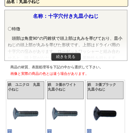
品名：丸皿小ねじ
名称：十字穴付き丸皿小ねじ
〇特徴
頭部は角度90°の円錐状で頭上部は丸みを帯びており、皿小
ねじの頭上部が丸みを帯びた形状です。上部はドライバ用の
十字穴の窪みがあります。ローゼットワッシャーと組み合わ
続きを見る
せると、頭上部がなだらかな曲面となり装飾性を持ちます。
市販されているのは呼びM2～M8です。ドライバの十字穴番号
商品の材質、表面処理等を下記の中から選択して下さい。
はM2～M2.6が１番、M3～M5は2番、M6～M8は3番が適用さ
画像と実際の商品の色とは違う場合があります。
れます。
鉄 ユニクロ 丸皿
鉄 ３価ホワイト
鉄 ３価ブラック
〇規格
小ねじ
丸皿小ねじ
丸皿小ねじ
JIS B 1111附属書で規定されています。
〇材質
鉄（SWCH等）・ステンレス（SUS304相当品）が流通して
いますが、SUS316L、真鍮等様々な材質のねじが市販されて
います。