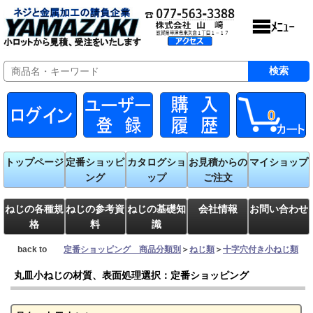
0
トップページ
定番ショッピ
カタログショ
お見積からの
マイショップ
ング
ップ
ご注文
ねじの各種規
ねじの参考資
ねじの基礎知
会社情報
お問い合わせ
格
料
識
back to
定番ショッピング 商品分類別
＞
ねじ類
＞
十字穴付き小ねじ類
丸皿小ねじの材質、表面処理選択：定番ショッピング