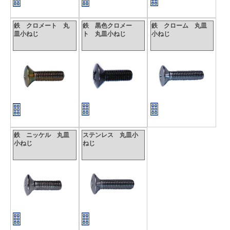
〇表面処理
鉄はメッキを施していない生地がありますが、一般的には
鉄 クロメート 丸
鉄 黒色クロメー
鉄 クローム 丸皿
皿小ねじ
ト 丸皿小ねじ
小ねじ
メッキが施されています。メッキの種類は、ユニクロ、三価
ホワイト、三価ブラック等様々な種類の電気メッキをはじ
め、無電解ニッケルが市販されています。ステンレスは生地
以外に茶ブロンズ、黒染め他多数あります。鉄、ステンレス
の両者で塗装品もあります。
鉄 ニッケル 丸皿
ステンレス 丸皿小
小ねじ
ねじ