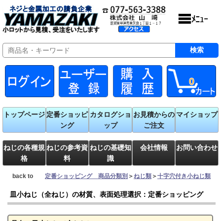
0
トップページ
定番ショッピ
カタログショ
お見積からの
マイショップ
ング
ップ
ご注文
ねじの各種規
ねじの参考資
ねじの基礎知
会社情報
お問い合わせ
格
料
識
back to
定番ショッピング 商品分類別
＞
ねじ類
＞
十字穴付き小ねじ類
皿小ねじ（全ねじ）の材質、表面処理選択：定番ショッピング