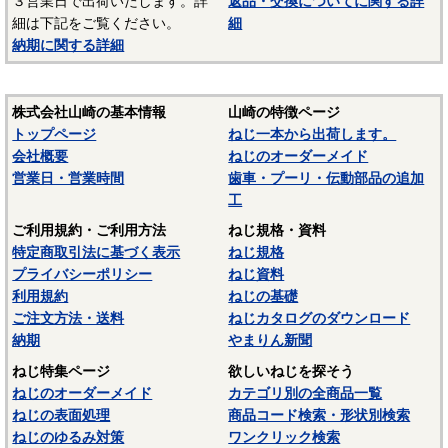
３営業日で出荷いたします。詳
返品・交換についてに関する詳
細は下記をご覧ください。
細
納期に関する詳細
株式会社山崎の基本情報
山崎の特徴ページ
トップページ
ねじ一本から出荷します。
会社概要
ねじのオーダーメイド
営業日・営業時間
歯車・プーリ・伝動部品の追加
工
ご利用規約・ご利用方法
ねじ規格・資料
特定商取引法に基づく表示
ねじ規格
プライバシーポリシー
ねじ資料
利用規約
ねじの基礎
ご注文方法・送料
ねじカタログのダウンロード
納期
やまりん新聞
ねじ特集ページ
欲しいねじを探そう
ねじのオーダーメイド
カテゴリ別の全商品一覧
ねじの表面処理
商品コード検索・形状別検索
ねじのゆるみ対策
ワンクリック検索