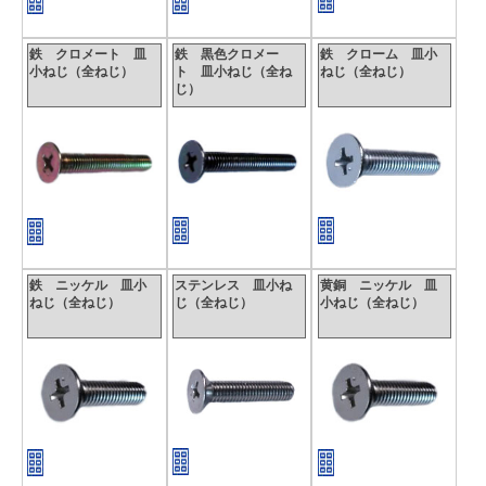
〇表面処理
鉄はメッキを施していない生地がありますが、一般的には
鉄 クロメート 皿
鉄 黒色クロメー
鉄 クローム 皿小
小ねじ（全ねじ）
ト 皿小ねじ（全ね
ねじ（全ねじ）
メッキが施されています。メッキの種類は、ユニクロ、三価
じ）
ホワイト、三価ブラック等様々な種類の電気メッキをはじ
め、無電解ニッケルが市販されています。ステンレスは生地
以外に、茶ブロンズ、黒染め他多数あります。鉄、ステンレ
スの両者で塗装品もあります。
鉄 ニッケル 皿小
ステンレス 皿小ね
黄銅 ニッケル 皿
ねじ（全ねじ）
じ（全ねじ）
小ねじ（全ねじ）