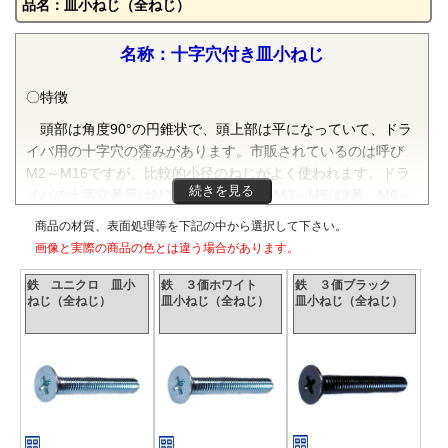
品名：皿小ねじ（全ねじ）
名称：十字穴付き皿小ねじ
〇特徴
頭部は角度90°の円錐状で、頭上部は平になっていて、ドラ
イバ用の十字穴の窪みがあります。市販されているのは呼び
M2～M16ですが、比較的小径のねじがよく使われます。ドラ
続きを見る
イバの十字穴番号はM2～M2.6が１番、M3～M5は2番、M6～
M8は3番、M10～M16は４番が適用されます。M2より小径の
商品の材質、表面処理等を下記の中から選択して下さい。
ねじは、精密機器用十字穴付き皿小ねじ（0番皿小ねじ）とい
画像と実際の商品の色とは違う場合があります。
い、別の規格になります。
鉄 ユニクロ 皿小
鉄 ３価ホワイト
鉄 ３価ブラック
〇規格
ねじ（全ねじ）
皿小ねじ（全ねじ）
皿小ねじ（全ねじ）
JIS B 1111附属書で規定されています。
〇材質
鉄（SWCH等）・ステンレス（SUS304相当品）が広く流通
していますが、SUS316L、アルミ、チタン、真鍮等様々な材
質のねじが市販されています。