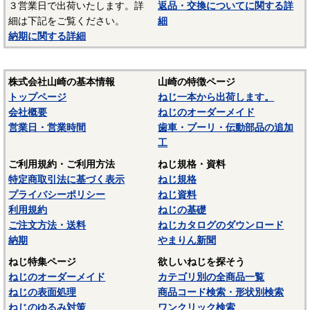
３営業日で出荷いたします。詳
返品・交換についてに関する詳
－－－－－－－－－－－－－－－
細は下記をご覧ください。
細
☆ねじに使用される材料については下記ページにも掲載して
納期に関する詳細
います。ご参照ください。
〇
鉄鋼材料
株式会社山崎の基本情報
山崎の特徴ページ
〇
ステンレス材料
トップページ
ねじ一本から出荷します。
会社概要
ねじのオーダーメイド
営業日・営業時間
歯車・プーリ・伝動部品の追加
工
ご利用規約・ご利用方法
ねじ規格・資料
特定商取引法に基づく表示
ねじ規格
プライバシーポリシー
ねじ資料
利用規約
ねじの基礎
ご注文方法・送料
ねじカタログのダウンロード
納期
やまりん新聞
ねじ特集ページ
欲しいねじを探そう
ねじのオーダーメイド
カテゴリ別の全商品一覧
ねじの表面処理
商品コード検索・形状別検索
ねじのゆるみ対策
ワンクリック検索