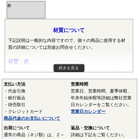
鉄
材質について
下記説明は一般的な内容ですので、個々の商品に使用する材
質の詳細については別途お問合せください。
材質：鉄
続きを見る
機械部品等に使用される鉄は純粋な鉄ではなく、炭素・ケ
イ素・マンガン・リン・硫黄等の元素が含まれた普通鋼や普
支払い方法
営業時間
通鋼に特殊な元素が加えられた特殊鋼が使用されます。ボル
・代金引換
営業日、営業時間、夏季休暇、
ト、小ねじ、タッピンねじ、ナット、リベット等では冷間圧
・銀行振込
年末年始休暇等詳細は弊社営業
造用炭素鋼線（SWCH）がよく使用されます。平座金等は冷
・掛売取引
日カレンダーをご覧ください。
間圧延鋼板（SPCC）等、ばね座金等は硬鋼線（SWRH）等、
・クレジットカード
営業日カレンダー
スプリングピンや歯付き座金等はみがき特殊帯鋼（S60CM～
商品代金のお支払いについて
S70CM）等でメーカーや製品毎で様々な材質が使用されてい
ます。当サイトでは特定の材質表記がない場合は、これらの
出荷について
返品・交換について
鉄鋼材料を一般名称の「鉄」と表記しています。
通常の商品（ネジ類）は、２～
詳細は下記をご覧ください。