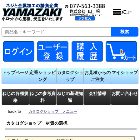
0
トップページ
定番ショッピ
カタログショ
お見積からの
マイショップ
ング
ップ
ご注文
ねじの各種規
ねじの参考資
ねじの基礎知
会社情報
お問い合わせ
格
料
識
back to
カタログショップ メニュー
カタログショップ 材質の選択