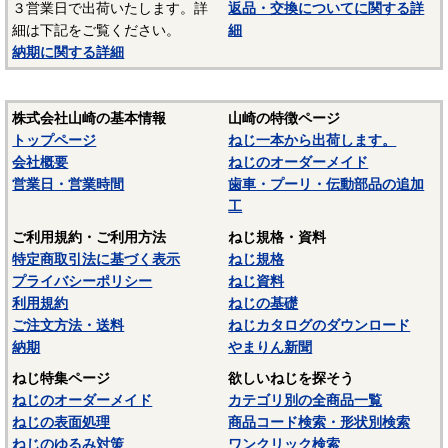
３営業日で出荷いたします。詳
返品・交換についてに関する詳
材質：ステンレス（SUS303、SUS304、XM7等）
細は下記をご覧ください。
細
納期に関する詳細
オーステナイト系ステンレスは粘りが強く加工硬化が起き
やすいので加工しづらい鋼種ですが、耐食性がありよく使わ
れます。代表的な鋼種にSUS304があり、ねじに多く使われて
株式会社山崎の基本情報
山崎の特徴ページ
いるのは、SUS304に銅を添加して冷間加工性を向上した
トップページ
ねじ一本から出荷します。
SUSXM7という材質がよく使われます。またピン類等には切
会社概要
ねじのオーダーメイド
削加工性を向上したSUS303が使用されます。
営業日・営業時間
歯車・プーリ・伝動部品の追加
マルテンサイト系ステンレスは、スプリングピン（ロール
工
ピン）にSUS420J2が使用されています。焼入れ・焼き戻しし
ご利用規約・ご利用方法
ねじ規格・資料
て硬化できるが、錆びが発生しやすいデメリットがありま
特定商取引法に基づく表示
ねじ規格
す。当サイトでは特定の材質表記がない場合は、これらのス
プライバシーポリシー
ねじ資料
テンレス材料を一般名称の「ステンレス」と表記していま
利用規約
ねじの基礎
す。
ご注文方法・送料
ねじカタログのダウンロード
－－－－－－－－－－－－－－－
納期
やまりん新聞
☆ねじに使用される材料については下記ページにも掲載して
ねじ特集ページ
欲しいねじを探そう
います。ご参照ください。
ねじのオーダーメイド
カテゴリ別の全商品一覧
ねじの表面処理
商品コード検索・形状別検索
〇
鉄鋼材料
ねじのゆるみ対策
ワンクリック検索