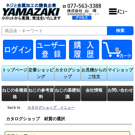
0
トップページ
定番ショッピ
カタログショ
お見積からの
マイショップ
ング
ップ
ご注文
ねじの各種規
ねじの参考資
ねじの基礎知
会社情報
お問い合わせ
格
料
識
back to
カタログショップ メニュー
カタログショップ 材質の選択