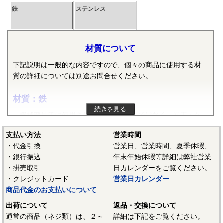
鉄
ステンレス
材質について
下記説明は一般的な内容ですので、個々の商品に使用する材
質の詳細については別途お問合せください。
材質：鉄
続きを見る
機械部品等に使用される鉄は純粋な鉄ではなく、炭素・ケ
イ素・マンガン・リン・硫黄等の元素が含まれた普通鋼や普
支払い方法
営業時間
通鋼に特殊な元素が加えられた特殊鋼が使用されます。ボル
・代金引換
営業日、営業時間、夏季休暇、
ト、小ねじ、タッピンねじ、ナット、リベット等では冷間圧
・銀行振込
年末年始休暇等詳細は弊社営業
造用炭素鋼線（SWCH）がよく使用されます。平座金等は冷
・掛売取引
日カレンダーをご覧ください。
間圧延鋼板（SPCC）等、ばね座金等は硬鋼線（SWRH）等、
・クレジットカード
営業日カレンダー
スプリングピンや歯付き座金等はみがき特殊帯鋼（S60CM～
商品代金のお支払いについて
S70CM）等でメーカーや製品毎で様々な材質が使用されてい
ます。当サイトでは特定の材質表記がない場合は、これらの
出荷について
返品・交換について
鉄鋼材料を一般名称の「鉄」と表記しています。
通常の商品（ネジ類）は、２～
詳細は下記をご覧ください。