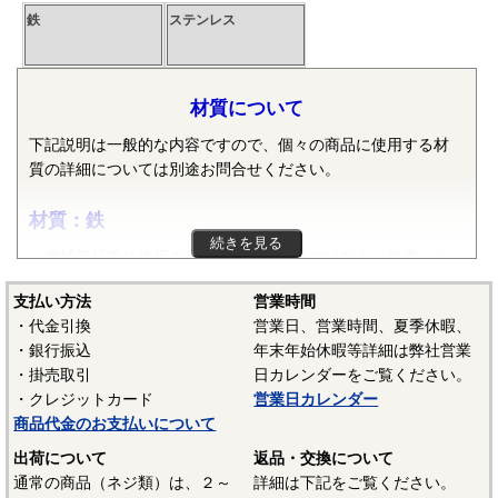
鉄
ステンレス
材質について
下記説明は一般的な内容ですので、個々の商品に使用する材
質の詳細については別途お問合せください。
材質：鉄
続きを見る
機械部品等に使用される鉄は純粋な鉄ではなく、炭素・ケ
イ素・マンガン・リン・硫黄等の元素が含まれた普通鋼や普
支払い方法
営業時間
通鋼に特殊な元素が加えられた特殊鋼が使用されます。ボル
・代金引換
営業日、営業時間、夏季休暇、
ト、小ねじ、タッピンねじ、ナット、リベット等では冷間圧
・銀行振込
年末年始休暇等詳細は弊社営業
造用炭素鋼線（SWCH）がよく使用されます。平座金等は冷
・掛売取引
日カレンダーをご覧ください。
間圧延鋼板（SPCC）等、ばね座金等は硬鋼線（SWRH）等、
・クレジットカード
営業日カレンダー
スプリングピンや歯付き座金等はみがき特殊帯鋼（S60CM～
商品代金のお支払いについて
S70CM）等でメーカーや製品毎で様々な材質が使用されてい
ます。当サイトでは特定の材質表記がない場合は、これらの
出荷について
返品・交換について
鉄鋼材料を一般名称の「鉄」と表記しています。
通常の商品（ネジ類）は、２～
詳細は下記をご覧ください。