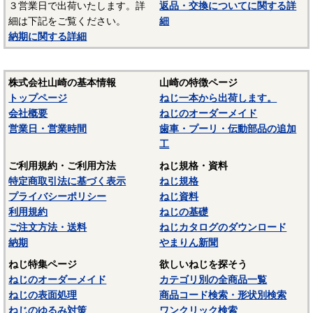
３営業日で出荷いたします。詳
返品・交換についてに関する詳
材質：ステンレス（SUS303、SUS304、XM7等）
細は下記をご覧ください。
細
納期に関する詳細
オーステナイト系ステンレスは粘りが強く加工硬化が起き
やすいので加工しづらい鋼種ですが、耐食性がありよく使わ
れます。代表的な鋼種にSUS304があり、ねじに多く使われて
株式会社山崎の基本情報
山崎の特徴ページ
いるのは、SUS304に銅を添加して冷間加工性を向上した
トップページ
ねじ一本から出荷します。
SUSXM7という材質がよく使われます。またピン類等には切
会社概要
ねじのオーダーメイド
削加工性を向上したSUS303が使用されます。
営業日・営業時間
歯車・プーリ・伝動部品の追加
マルテンサイト系ステンレスは、スプリングピン（ロール
工
ピン）にSUS420J2が使用されています。焼入れ・焼き戻しし
ご利用規約・ご利用方法
ねじ規格・資料
て硬化できるが、錆びが発生しやすいデメリットがありま
特定商取引法に基づく表示
ねじ規格
す。当サイトでは特定の材質表記がない場合は、これらのス
プライバシーポリシー
ねじ資料
テンレス材料を一般名称の「ステンレス」と表記していま
利用規約
ねじの基礎
す。
ご注文方法・送料
ねじカタログのダウンロード
－－－－－－－－－－－－－－－
納期
やまりん新聞
☆ねじに使用される材料については下記ページにも掲載して
ねじ特集ページ
欲しいねじを探そう
います。ご参照ください。
ねじのオーダーメイド
カテゴリ別の全商品一覧
ねじの表面処理
商品コード検索・形状別検索
〇
鉄鋼材料
ねじのゆるみ対策
ワンクリック検索