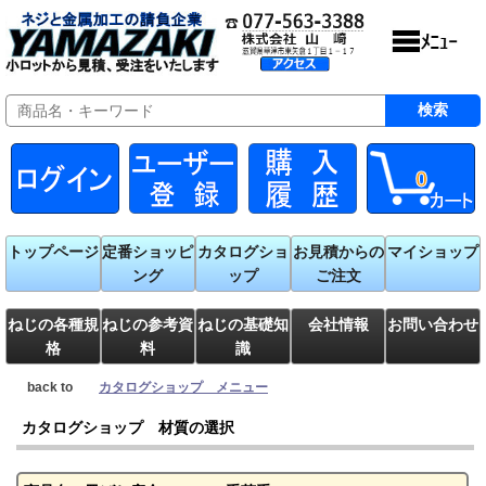
0
トップページ
定番ショッピ
カタログショ
お見積からの
マイショップ
ング
ップ
ご注文
ねじの各種規
ねじの参考資
ねじの基礎知
会社情報
お問い合わせ
格
料
識
back to
カタログショップ メニュー
カタログショップ 材質の選択