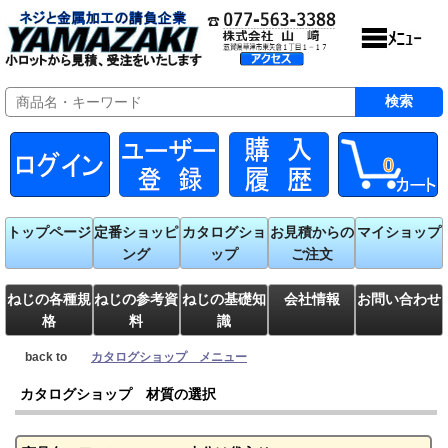
0
トップページ
定番ショッピ
カタログショ
お見積からの
マイショップ
ング
ップ
ご注文
ねじの各種規
ねじの参考資
ねじの基礎知
会社情報
お問い合わせ
格
料
識
back to
カタログショップ メニュー
カタログショップ 材質の選択