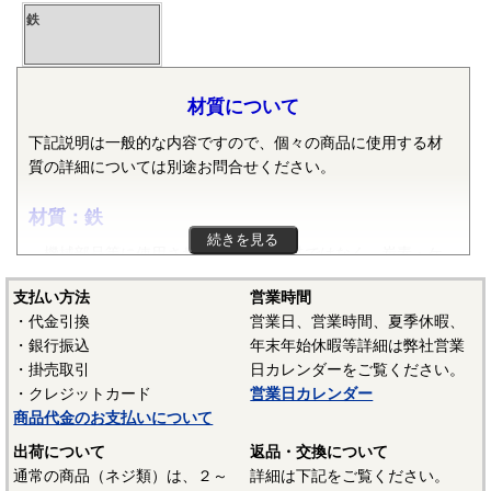
鉄
材質について
下記説明は一般的な内容ですので、個々の商品に使用する材
質の詳細については別途お問合せください。
材質：鉄
続きを見る
機械部品等に使用される鉄は純粋な鉄ではなく、炭素・ケ
イ素・マンガン・リン・硫黄等の元素が含まれた普通鋼や普
支払い方法
営業時間
通鋼に特殊な元素が加えられた特殊鋼が使用されます。ボル
・代金引換
営業日、営業時間、夏季休暇、
ト、小ねじ、タッピンねじ、ナット、リベット等では冷間圧
・銀行振込
年末年始休暇等詳細は弊社営業
造用炭素鋼線（SWCH）がよく使用されます。平座金等は冷
・掛売取引
日カレンダーをご覧ください。
間圧延鋼板（SPCC）等、ばね座金等は硬鋼線（SWRH）等、
・クレジットカード
営業日カレンダー
スプリングピンや歯付き座金等はみがき特殊帯鋼（S60CM～
商品代金のお支払いについて
S70CM）等でメーカーや製品毎で様々な材質が使用されてい
ます。当サイトでは特定の材質表記がない場合は、これらの
出荷について
返品・交換について
鉄鋼材料を一般名称の「鉄」と表記しています。
通常の商品（ネジ類）は、２～
詳細は下記をご覧ください。