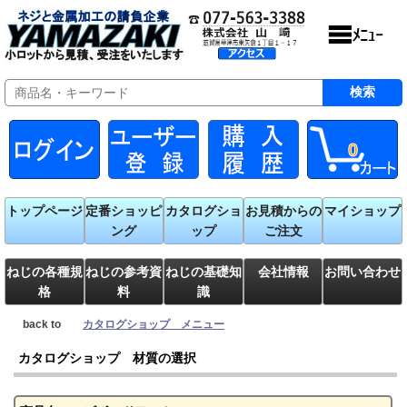
0
トップページ
定番ショッピ
カタログショ
お見積からの
マイショップ
ング
ップ
ご注文
ねじの各種規
ねじの参考資
ねじの基礎知
会社情報
お問い合わせ
格
料
識
back to
カタログショップ メニュー
カタログショップ 材質の選択