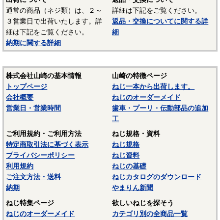
鉄鋼材料を一般名称の「鉄」と表記しています。
通常の商品（ネジ類）は、２～
詳細は下記をご覧ください。
３営業日で出荷いたします。詳
返品・交換についてに関する詳
－－－－－－－－－－－－－－－
細は下記をご覧ください。
細
☆ねじに使用される材料については下記ページにも掲載して
納期に関する詳細
います。ご参照ください。
〇
鉄鋼材料
株式会社山崎の基本情報
山崎の特徴ページ
〇
ステンレス材料
トップページ
ねじ一本から出荷します。
会社概要
ねじのオーダーメイド
営業日・営業時間
歯車・プーリ・伝動部品の追加
工
ご利用規約・ご利用方法
ねじ規格・資料
特定商取引法に基づく表示
ねじ規格
プライバシーポリシー
ねじ資料
利用規約
ねじの基礎
ご注文方法・送料
ねじカタログのダウンロード
納期
やまりん新聞
ねじ特集ページ
欲しいねじを探そう
ねじのオーダーメイド
カテゴリ別の全商品一覧