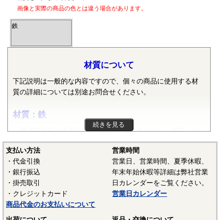
画像と実際の商品の色とは違う場合があります。
鉄
材質について
下記説明は一般的な内容ですので、個々の商品に使用する材
質の詳細については別途お問合せください。
材質：鉄
続きを見る
機械部品等に使用される鉄は純粋な鉄ではなく、炭素・ケ
イ素・マンガン・リン・硫黄等の元素が含まれた普通鋼や普
支払い方法
営業時間
通鋼に特殊な元素が加えられた特殊鋼が使用されます。ボル
・代金引換
営業日、営業時間、夏季休暇、
ト、小ねじ、タッピンねじ、ナット、リベット等では冷間圧
・銀行振込
年末年始休暇等詳細は弊社営業
造用炭素鋼線（SWCH）がよく使用されます。平座金等は冷
・掛売取引
日カレンダーをご覧ください。
間圧延鋼板（SPCC）等、ばね座金等は硬鋼線（SWRH）等、
・クレジットカード
営業日カレンダー
スプリングピンや歯付き座金等はみがき特殊帯鋼（S60CM～
商品代金のお支払いについて
S70CM）等でメーカーや製品毎で様々な材質が使用されてい
ます。当サイトでは特定の材質表記がない場合は、これらの
出荷について
返品・交換について