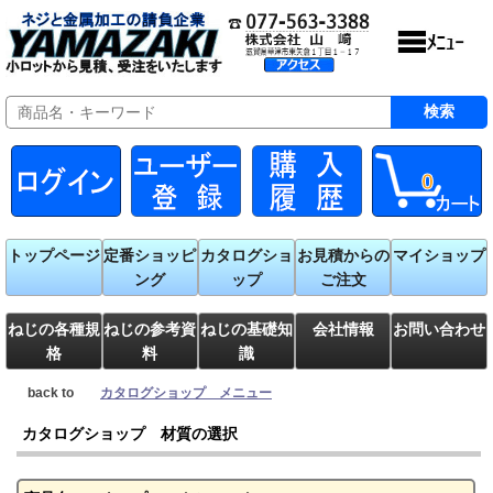
0
トップページ
定番ショッピ
カタログショ
お見積からの
マイショップ
ング
ップ
ご注文
ねじの各種規
ねじの参考資
ねじの基礎知
会社情報
お問い合わせ
格
料
識
back to
カタログショップ メニュー
カタログショップ 材質の選択