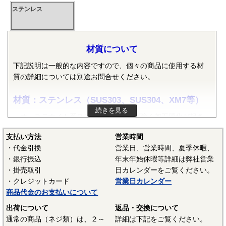
ステンレス
材質について
下記説明は一般的な内容ですので、個々の商品に使用する材
質の詳細については別途お問合せください。
材質：ステンレス（SUS303、SUS304、XM7等）
続きを見る
オーステナイト系ステンレスは粘りが強く加工硬化が起き
やすいので加工しづらい鋼種ですが、耐食性がありよく使わ
支払い方法
営業時間
れます。代表的な鋼種にSUS304があり、ねじに多く使われて
・代金引換
営業日、営業時間、夏季休暇、
いるのは、SUS304に銅を添加して冷間加工性を向上した
・銀行振込
年末年始休暇等詳細は弊社営業
SUSXM7という材質がよく使われます。またピン類等には切
・掛売取引
日カレンダーをご覧ください。
削加工性を向上したSUS303が使用されます。
・クレジットカード
営業日カレンダー
マルテンサイト系ステンレスは、スプリングピン（ロール
商品代金のお支払いについて
ピン）にSUS420J2が使用されています。焼入れ・焼き戻しし
出荷について
返品・交換について
て硬化できるが、錆びが発生しやすいデメリットがありま
通常の商品（ネジ類）は、２～
詳細は下記をご覧ください。
す。当サイトでは特定の材質表記がない場合は、これらのス