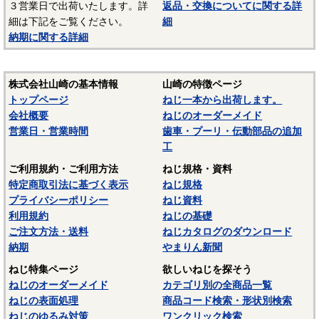
３営業日で出荷いたします。詳
返品・交換についてに関する詳
テンレス材料を一般名称の「ステンレス」と表記していま
細は下記をご覧ください。
細
す。
納期に関する詳細
－－－－－－－－－－－－－－－
☆ねじに使用される材料については下記ページにも掲載して
株式会社山崎の基本情報
山崎の特徴ページ
います。ご参照ください。
トップページ
ねじ一本から出荷します。
〇
鉄鋼材料
会社概要
ねじのオーダーメイド
営業日・営業時間
歯車・プーリ・伝動部品の追加
〇
ステンレス材料
工
ご利用規約・ご利用方法
ねじ規格・資料
特定商取引法に基づく表示
ねじ規格
プライバシーポリシー
ねじ資料
利用規約
ねじの基礎
ご注文方法・送料
ねじカタログのダウンロード
納期
やまりん新聞
ねじ特集ページ
欲しいねじを探そう
ねじのオーダーメイド
カテゴリ別の全商品一覧
ねじの表面処理
商品コード検索・形状別検索
ねじのゆるみ対策
ワンクリック検索