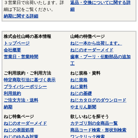
３営業日で出荷いたします。詳
返品・交換についてに関する詳
テンレス材料を一般名称の「ステンレス」と表記していま
細は下記をご覧ください。
細
す。
納期に関する詳細
材質：SUS316ステンレス
SUS316はSUS304と同じオーステナイト系ステンレスで
株式会社山崎の基本情報
山崎の特徴ページ
す。SUS304にモリブデンを添加し耐食性、耐孔食性を向上さ
トップページ
ねじ一本から出荷します。
せています。SUS316LはSUS316よりも低炭素化し、ニッケ
会社概要
ねじのオーダーメイド
ルを増量しています。SUS316よりも加工性や耐粒界腐食性に
営業日・営業時間
歯車・プーリ・伝動部品の追加
優れています。
工
－－－－－－－－－－－－－－－
ご利用規約・ご利用方法
ねじ規格・資料
特定商取引法に基づく表示
ねじ規格
☆ねじに使用される材料については下記ページにも掲載して
プライバシーポリシー
ねじ資料
います。ご参照ください。
利用規約
ねじの基礎
〇
鉄鋼材料
ご注文方法・送料
ねじカタログのダウンロード
納期
やまりん新聞
〇
ステンレス材料
ねじ特集ページ
欲しいねじを探そう
ねじのオーダーメイド
カテゴリ別の全商品一覧
ねじの表面処理
商品コード検索・形状別検索
ねじのゆるみ対策
ワンクリック検索