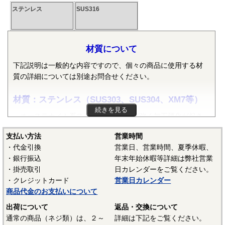
ステンレス
SUS316
材質について
下記説明は一般的な内容ですので、個々の商品に使用する材
質の詳細については別途お問合せください。
材質：ステンレス（SUS303、SUS304、XM7等）
続きを見る
オーステナイト系ステンレスは粘りが強く加工硬化が起き
やすいので加工しづらい鋼種ですが、耐食性がありよく使わ
支払い方法
営業時間
れます。代表的な鋼種にSUS304があり、ねじに多く使われて
・代金引換
営業日、営業時間、夏季休暇、
いるのは、SUS304に銅を添加して冷間加工性を向上した
・銀行振込
年末年始休暇等詳細は弊社営業
SUSXM7という材質がよく使われます。またピン類等には切
・掛売取引
日カレンダーをご覧ください。
削加工性を向上したSUS303が使用されます。
・クレジットカード
営業日カレンダー
マルテンサイト系ステンレスは、スプリングピン（ロール
商品代金のお支払いについて
ピン）にSUS420J2が使用されています。焼入れ・焼き戻しし
出荷について
返品・交換について
て硬化できるが、錆びが発生しやすいデメリットがありま
通常の商品（ネジ類）は、２～
詳細は下記をご覧ください。
す。当サイトでは特定の材質表記がない場合は、これらのス