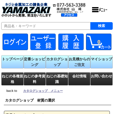
0
トップページ
定番ショッピ
カタログショ
お見積からの
マイショップ
ング
ップ
ご注文
ねじの各種規
ねじの参考資
ねじの基礎知
会社情報
お問い合わせ
格
料
識
back to
カタログショップ メニュー
カタログショップ 材質の選択