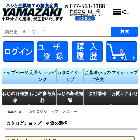
0
トップページ
定番ショッピ
カタログショ
お見積からの
マイショップ
ング
ップ
ご注文
ねじの各種規
ねじの参考資
ねじの基礎知
会社情報
お問い合わせ
格
料
識
back to
カタログショップ メニュー
カタログショップ 材質の選択