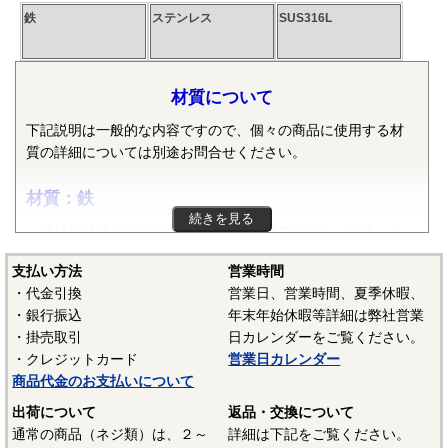
鉄
ステンレス
SUS316L
材質について
下記説明は一般的な内容ですので、個々の商品に使用する材
質の詳細については別途お問合せください。
材質：鉄
続きを見る
機械部品等に使用される鉄は純粋な鉄ではなく、炭素・ケ
イ素・マンガン・リン・硫黄等の元素が含まれた普通鋼や普
支払い方法
営業時間
通鋼に特殊な元素が加えられた特殊鋼が使用されます。ボル
・代金引換
営業日、営業時間、夏季休暇、
ト、小ねじ、タッピンねじ、ナット、リベット等では冷間圧
・銀行振込
年末年始休暇等詳細は弊社営業
造用炭素鋼線（SWCH）がよく使用されます。平座金等は冷
・掛売取引
日カレンダーをご覧ください。
間圧延鋼板（SPCC）等、ばね座金等は硬鋼線（SWRH）等、
・クレジットカード
営業日カレンダー
スプリングピンや歯付き座金等はみがき特殊帯鋼（S60CM～
商品代金のお支払いについて
S70CM）等でメーカーや製品毎で様々な材質が使用されてい
ます。当サイトでは特定の材質表記がない場合は、これらの
出荷について
返品・交換について
鉄鋼材料を一般名称の「鉄」と表記しています。
通常の商品（ネジ類）は、２～
詳細は下記をご覧ください。