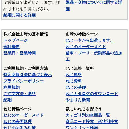
３営業日で出荷いたします。詳
返品・交換についてに関する詳
材質：ステンレス（SUS303、SUS304、XM7等）
細は下記をご覧ください。
細
納期に関する詳細
オーステナイト系ステンレスは粘りが強く加工硬化が起き
やすいので加工しづらい鋼種ですが、耐食性がありよく使わ
れます。代表的な鋼種にSUS304があり、ねじに多く使われて
株式会社山崎の基本情報
山崎の特徴ページ
いるのは、SUS304に銅を添加して冷間加工性を向上した
トップページ
ねじ一本から出荷します。
SUSXM7という材質がよく使われます。またピン類等には切
会社概要
ねじのオーダーメイド
削加工性を向上したSUS303が使用されます。
営業日・営業時間
歯車・プーリ・伝動部品の追加
マルテンサイト系ステンレスは、スプリングピン（ロール
工
ピン）にSUS420J2が使用されています。焼入れ・焼き戻しし
ご利用規約・ご利用方法
ねじ規格・資料
て硬化できるが、錆びが発生しやすいデメリットがありま
特定商取引法に基づく表示
ねじ規格
す。当サイトでは特定の材質表記がない場合は、これらのス
プライバシーポリシー
ねじ資料
テンレス材料を一般名称の「ステンレス」と表記していま
利用規約
ねじの基礎
す。
ご注文方法・送料
ねじカタログのダウンロード
納期
やまりん新聞
材質：SUS316Lステンレス
ねじ特集ページ
欲しいねじを探そう
SUS316LはSUS304と同じオーステナイト系ステンレスで
ねじのオーダーメイド
カテゴリ別の全商品一覧
す。SUS304にモリブデンを添加し耐食性、耐孔食性を向上さ
ねじの表面処理
商品コード検索・形状別検索
せています。SUS316LはSUS316よりも低炭素化して、耐粒
ねじのゆるみ対策
ワンクリック検索