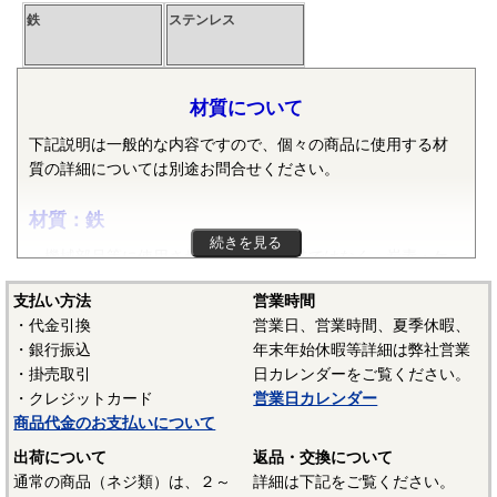
鉄
ステンレス
材質について
下記説明は一般的な内容ですので、個々の商品に使用する材
質の詳細については別途お問合せください。
材質：鉄
続きを見る
機械部品等に使用される鉄は純粋な鉄ではなく、炭素・ケ
イ素・マンガン・リン・硫黄等の元素が含まれた普通鋼や普
支払い方法
営業時間
通鋼に特殊な元素が加えられた特殊鋼が使用されます。ボル
・代金引換
営業日、営業時間、夏季休暇、
ト、小ねじ、タッピンねじ、ナット、リベット等では冷間圧
・銀行振込
年末年始休暇等詳細は弊社営業
造用炭素鋼線（SWCH）がよく使用されます。平座金等は冷
・掛売取引
日カレンダーをご覧ください。
間圧延鋼板（SPCC）等、ばね座金等は硬鋼線（SWRH）等、
・クレジットカード
営業日カレンダー
スプリングピンや歯付き座金等はみがき特殊帯鋼（S60CM～
商品代金のお支払いについて
S70CM）等でメーカーや製品毎で様々な材質が使用されてい
ます。当サイトでは特定の材質表記がない場合は、これらの
出荷について
返品・交換について
鉄鋼材料を一般名称の「鉄」と表記しています。
通常の商品（ネジ類）は、２～
詳細は下記をご覧ください。