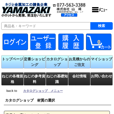
0
トップページ
定番ショッピ
カタログショ
お見積からの
マイショップ
ング
ップ
ご注文
ねじの各種規
ねじの参考資
ねじの基礎知
会社情報
お問い合わせ
格
料
識
back to
カタログショップ メニュー
カタログショップ 材質の選択