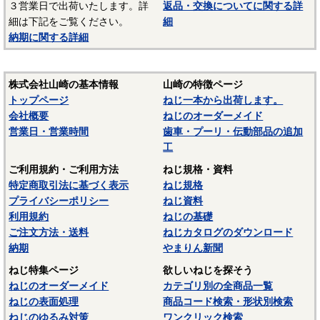
３営業日で出荷いたします。詳
返品・交換についてに関する詳
材質：ステンレス（SUS303、SUS304、XM7等）
細は下記をご覧ください。
細
納期に関する詳細
オーステナイト系ステンレスは粘りが強く加工硬化が起き
やすいので加工しづらい鋼種ですが、耐食性がありよく使わ
れます。代表的な鋼種にSUS304があり、ねじに多く使われて
株式会社山崎の基本情報
山崎の特徴ページ
いるのは、SUS304に銅を添加して冷間加工性を向上した
トップページ
ねじ一本から出荷します。
SUSXM7という材質がよく使われます。またピン類等には切
会社概要
ねじのオーダーメイド
削加工性を向上したSUS303が使用されます。
営業日・営業時間
歯車・プーリ・伝動部品の追加
マルテンサイト系ステンレスは、スプリングピン（ロール
工
ピン）にSUS420J2が使用されています。焼入れ・焼き戻しし
ご利用規約・ご利用方法
ねじ規格・資料
て硬化できるが、錆びが発生しやすいデメリットがありま
特定商取引法に基づく表示
ねじ規格
す。当サイトでは特定の材質表記がない場合は、これらのス
プライバシーポリシー
ねじ資料
テンレス材料を一般名称の「ステンレス」と表記していま
利用規約
ねじの基礎
す。
ご注文方法・送料
ねじカタログのダウンロード
－－－－－－－－－－－－－－－
納期
やまりん新聞
☆ねじに使用される材料については下記ページにも掲載して
ねじ特集ページ
欲しいねじを探そう
います。ご参照ください。
ねじのオーダーメイド
カテゴリ別の全商品一覧
ねじの表面処理
商品コード検索・形状別検索
〇
鉄鋼材料
ねじのゆるみ対策
ワンクリック検索