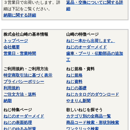
３営業日で出荷いたします。詳
返品・交換についてに関する詳
－－－－－－－－－－－－－－－
細は下記をご覧ください。
細
☆ねじに使用される材料については下記ページにも掲載して
納期に関する詳細
います。ご参照ください。
〇
鉄鋼材料
株式会社山崎の基本情報
山崎の特徴ページ
〇
ステンレス材料
トップページ
ねじ一本から出荷します。
会社概要
ねじのオーダーメイド
営業日・営業時間
歯車・プーリ・伝動部品の追加
工
ご利用規約・ご利用方法
ねじ規格・資料
特定商取引法に基づく表示
ねじ規格
プライバシーポリシー
ねじ資料
利用規約
ねじの基礎
ご注文方法・送料
ねじカタログのダウンロード
納期
やまりん新聞
ねじ特集ページ
欲しいねじを探そう
ねじのオーダーメイド
カテゴリ別の全商品一覧
ねじの表面処理
商品コード検索・形状別検索
ねじのゆるみ対策
ワンクリック検索