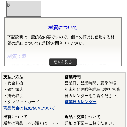
鉄
材質について
下記説明は一般的な内容ですので、個々の商品に使用する材
質の詳細については別途お問合せください。
材質：鉄
続きを見る
機械部品等に使用される鉄は純粋な鉄ではなく、炭素・ケ
イ素・マンガン・リン・硫黄等の元素が含まれた普通鋼や普
支払い方法
営業時間
通鋼に特殊な元素が加えられた特殊鋼が使用されます。ボル
・代金引換
営業日、営業時間、夏季休暇、
ト、小ねじ、タッピンねじ、ナット、リベット等では冷間圧
・銀行振込
年末年始休暇等詳細は弊社営業
造用炭素鋼線（SWCH）がよく使用されます。平座金等は冷
・掛売取引
日カレンダーをご覧ください。
間圧延鋼板（SPCC）等、ばね座金等は硬鋼線（SWRH）等、
・クレジットカード
営業日カレンダー
スプリングピンや歯付き座金等はみがき特殊帯鋼（S60CM～
商品代金のお支払いについて
S70CM）等でメーカーや製品毎で様々な材質が使用されてい
ます。当サイトでは特定の材質表記がない場合は、これらの
出荷について
返品・交換について
鉄鋼材料を一般名称の「鉄」と表記しています。
通常の商品（ネジ類）は、２～
詳細は下記をご覧ください。