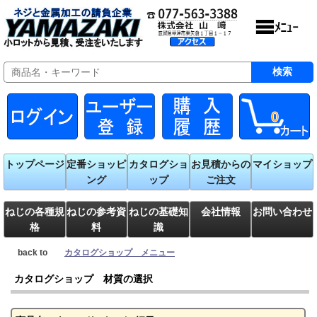
0
トップページ
定番ショッピ
カタログショ
お見積からの
マイショップ
ング
ップ
ご注文
ねじの各種規
ねじの参考資
ねじの基礎知
会社情報
お問い合わせ
格
料
識
back to
カタログショップ メニュー
カタログショップ 材質の選択