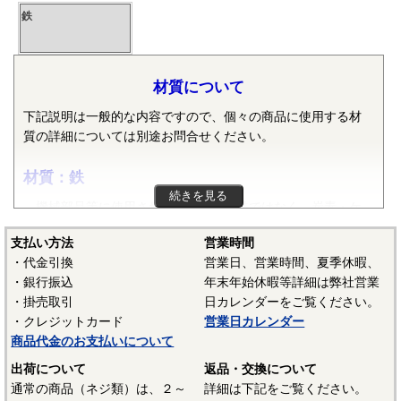
鉄
材質について
下記説明は一般的な内容ですので、個々の商品に使用する材
質の詳細については別途お問合せください。
材質：鉄
続きを見る
機械部品等に使用される鉄は純粋な鉄ではなく、炭素・ケ
イ素・マンガン・リン・硫黄等の元素が含まれた普通鋼や普
支払い方法
営業時間
通鋼に特殊な元素が加えられた特殊鋼が使用されます。ボル
・代金引換
営業日、営業時間、夏季休暇、
ト、小ねじ、タッピンねじ、ナット、リベット等では冷間圧
・銀行振込
年末年始休暇等詳細は弊社営業
造用炭素鋼線（SWCH）がよく使用されます。平座金等は冷
・掛売取引
日カレンダーをご覧ください。
間圧延鋼板（SPCC）等、ばね座金等は硬鋼線（SWRH）等、
・クレジットカード
営業日カレンダー
スプリングピンや歯付き座金等はみがき特殊帯鋼（S60CM～
商品代金のお支払いについて
S70CM）等でメーカーや製品毎で様々な材質が使用されてい
ます。当サイトでは特定の材質表記がない場合は、これらの
出荷について
返品・交換について
鉄鋼材料を一般名称の「鉄」と表記しています。
通常の商品（ネジ類）は、２～
詳細は下記をご覧ください。