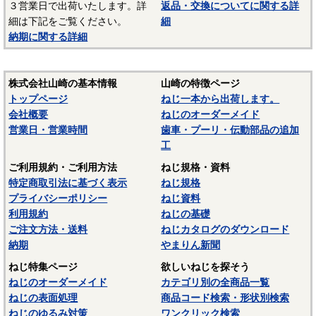
３営業日で出荷いたします。詳
返品・交換についてに関する詳
－－－－－－－－－－－－－－－
細は下記をご覧ください。
細
☆ねじに使用される材料については下記ページにも掲載して
納期に関する詳細
います。ご参照ください。
〇
鉄鋼材料
株式会社山崎の基本情報
山崎の特徴ページ
〇
ステンレス材料
トップページ
ねじ一本から出荷します。
会社概要
ねじのオーダーメイド
営業日・営業時間
歯車・プーリ・伝動部品の追加
工
ご利用規約・ご利用方法
ねじ規格・資料
特定商取引法に基づく表示
ねじ規格
プライバシーポリシー
ねじ資料
利用規約
ねじの基礎
ご注文方法・送料
ねじカタログのダウンロード
納期
やまりん新聞
ねじ特集ページ
欲しいねじを探そう
ねじのオーダーメイド
カテゴリ別の全商品一覧
ねじの表面処理
商品コード検索・形状別検索
ねじのゆるみ対策
ワンクリック検索