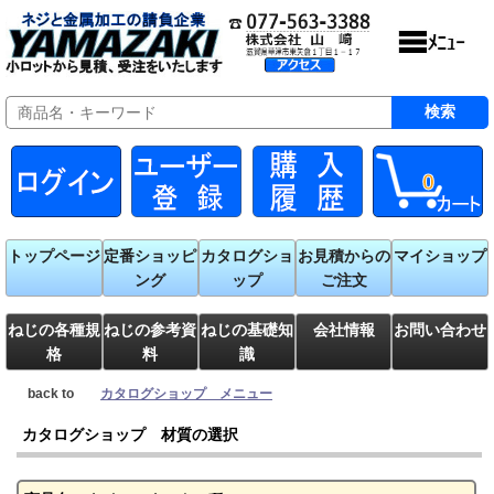
0
トップページ
定番ショッピ
カタログショ
お見積からの
マイショップ
ング
ップ
ご注文
ねじの各種規
ねじの参考資
ねじの基礎知
会社情報
お問い合わせ
格
料
識
back to
カタログショップ メニュー
カタログショップ 材質の選択