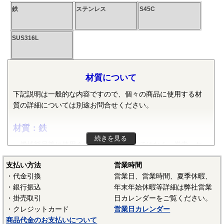
鉄
ステンレス
S45C
SUS316L
材質について
下記説明は一般的な内容ですので、個々の商品に使用する材
質の詳細については別途お問合せください。
材質：鉄
続きを見る
機械部品等に使用される鉄は純粋な鉄ではなく、炭素・ケ
イ素・マンガン・リン・硫黄等の元素が含まれた普通鋼や普
支払い方法
営業時間
通鋼に特殊な元素が加えられた特殊鋼が使用されます。ボル
・代金引換
営業日、営業時間、夏季休暇、
ト、小ねじ、タッピンねじ、ナット、リベット等では冷間圧
・銀行振込
年末年始休暇等詳細は弊社営業
造用炭素鋼線（SWCH）がよく使用されます。平座金等は冷
・掛売取引
日カレンダーをご覧ください。
間圧延鋼板（SPCC）等、ばね座金等は硬鋼線（SWRH）等、
・クレジットカード
営業日カレンダー
スプリングピンや歯付き座金等はみがき特殊帯鋼（S60CM～
商品代金のお支払いについて
S70CM）等でメーカーや製品毎で様々な材質が使用されてい