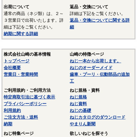
ます。当サイトでは特定の材質表記がない場合は、これらの
出荷について
返品・交換について
鉄鋼材料を一般名称の「鉄」と表記しています。
通常の商品（ネジ類）は、２～
詳細は下記をご覧ください。
３営業日で出荷いたします。詳
返品・交換についてに関する詳
材質：ステンレス（SUS303、SUS304、XM7等）
細は下記をご覧ください。
細
納期に関する詳細
オーステナイト系ステンレスは粘りが強く加工硬化が起き
やすいので加工しづらい鋼種ですが、耐食性がありよく使わ
れます。代表的な鋼種にSUS304があり、ねじに多く使われて
株式会社山崎の基本情報
山崎の特徴ページ
いるのは、SUS304に銅を添加して冷間加工性を向上した
トップページ
ねじ一本から出荷します。
SUSXM7という材質がよく使われます。またピン類等には切
会社概要
ねじのオーダーメイド
削加工性を向上したSUS303が使用されます。
営業日・営業時間
歯車・プーリ・伝動部品の追加
マルテンサイト系ステンレスは、スプリングピン（ロール
工
ピン）にSUS420J2が使用されています。焼入れ・焼き戻しし
ご利用規約・ご利用方法
ねじ規格・資料
て硬化できるが、錆びが発生しやすいデメリットがありま
特定商取引法に基づく表示
ねじ規格
す。当サイトでは特定の材質表記がない場合は、これらのス
プライバシーポリシー
ねじ資料
テンレス材料を一般名称の「ステンレス」と表記していま
利用規約
ねじの基礎
す。
ご注文方法・送料
ねじカタログのダウンロード
納期
やまりん新聞
材質：鉄（S45C）
ねじ特集ページ
欲しいねじを探そう