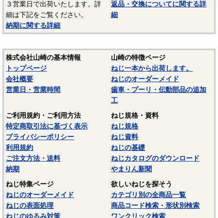
３営業日で出荷いたします。詳
返品・交換についてに関する詳
材質：ステンレス（SUS303、SUS304、XM7等）
細は下記をご覧ください。
細
納期に関する詳細
オーステナイト系ステンレスは粘りが強く加工硬化が起き
やすいので加工しづらい鋼種ですが、耐食性がありよく使わ
れます。代表的な鋼種にSUS304があり、ねじに多く使われて
株式会社山崎の基本情報
山崎の特徴ページ
いるのは、SUS304に銅を添加して冷間加工性を向上した
トップページ
ねじ一本から出荷します。
SUSXM7という材質がよく使われます。またピン類等には切
会社概要
ねじのオーダーメイド
削加工性を向上したSUS303が使用されます。
営業日・営業時間
歯車・プーリ・伝動部品の追加
マルテンサイト系ステンレスは、スプリングピン（ロール
工
ピン）にSUS420J2が使用されています。焼入れ・焼き戻しし
ご利用規約・ご利用方法
ねじ規格・資料
て硬化できるが、錆びが発生しやすいデメリットがありま
特定商取引法に基づく表示
ねじ規格
す。当サイトでは特定の材質表記がない場合は、これらのス
プライバシーポリシー
ねじ資料
テンレス材料を一般名称の「ステンレス」と表記していま
利用規約
ねじの基礎
す。
ご注文方法・送料
ねじカタログのダウンロード
－－－－－－－－－－－－－－－
納期
やまりん新聞
☆ねじに使用される材料については下記ページにも掲載して
ねじ特集ページ
欲しいねじを探そう
います。ご参照ください。
ねじのオーダーメイド
カテゴリ別の全商品一覧
ねじの表面処理
商品コード検索・形状別検索
〇
鉄鋼材料
ねじのゆるみ対策
ワンクリック検索