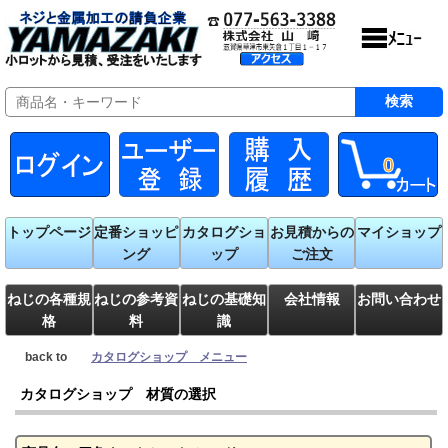
0
トップページ
定番ショッピ
カタログショ
お見積からの
マイショップ
ング
ップ
ご注文
ねじの各種規
ねじの参考資
ねじの基礎知
会社情報
お問い合わせ
格
料
識
back to
カタログショップ メニュー
カタログショップ 材質の選択