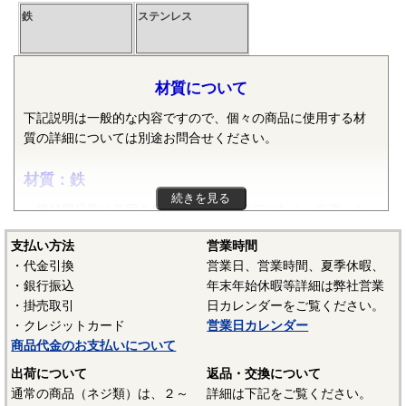
鉄
ステンレス
材質について
下記説明は一般的な内容ですので、個々の商品に使用する材
質の詳細については別途お問合せください。
材質：鉄
続きを見る
機械部品等に使用される鉄は純粋な鉄ではなく、炭素・ケ
イ素・マンガン・リン・硫黄等の元素が含まれた普通鋼や普
支払い方法
営業時間
通鋼に特殊な元素が加えられた特殊鋼が使用されます。ボル
・代金引換
営業日、営業時間、夏季休暇、
ト、小ねじ、タッピンねじ、ナット、リベット等では冷間圧
・銀行振込
年末年始休暇等詳細は弊社営業
造用炭素鋼線（SWCH）がよく使用されます。平座金等は冷
・掛売取引
日カレンダーをご覧ください。
間圧延鋼板（SPCC）等、ばね座金等は硬鋼線（SWRH）等、
・クレジットカード
営業日カレンダー
スプリングピンや歯付き座金等はみがき特殊帯鋼（S60CM～
商品代金のお支払いについて
S70CM）等でメーカーや製品毎で様々な材質が使用されてい
ます。当サイトでは特定の材質表記がない場合は、これらの
出荷について
返品・交換について
鉄鋼材料を一般名称の「鉄」と表記しています。
通常の商品（ネジ類）は、２～
詳細は下記をご覧ください。