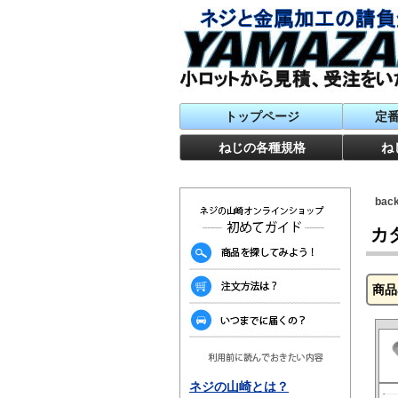
トップページ
定
ねじの各種規格
ね
ba
カ
商品
ネジの山崎とは？