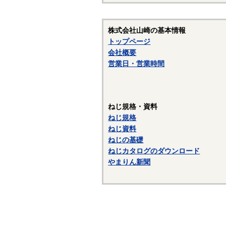
材
オ
株式会社山崎の基本情報
が
トップページ
添
会社概要
上
営業日・営業時間
マ
入
表
ねじ規格・資料
－
ねじ規格
ねじ資料
☆
ねじの基礎
〇
ねじカタログのダウンロード
やまりん新聞
〇