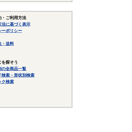
工しづらい鋼種ですが、耐食性
約・ご利用方法
ているのは、SUS304に銅を
引法に基づく表示
またピン類等には切削加工性を向
シーポリシー
法・送料
20J2が使用されています。焼
ます。当サイトでは特定の材質
と表記しています。
じを探そう
別の全商品一覧
ド検索・形状別検索
照ください。
ック検索