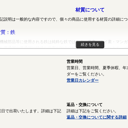
材質について
記説明は一般的な内容ですので、個々の商品に使用する材質の詳細につ
材質：鉄
械部品等に使用される鉄は純粋な鉄ではなく、炭素・ケイ素・マンガ
続きを見る
た普通鋼や普通鋼に特殊な元素が加えられた特殊鋼が使用されます。ボ
ット、リベット等では冷間圧造用炭素鋼線（SWCH）がよく使用され
SPCC）等、ばね座金等は硬鋼線（SWRH）等、スプリングピンや歯
営業時間
S60CM～S70CM）等でメーカーや製品毎で様々な材質が使用されて
営業日、営業時間、夏季休暇、年
記がない場合は、これらの鉄鋼材料を一般名称の「鉄」と表記していま
ダーをご覧ください。
営業日カレンダー
材質：黄銅
と亜鉛を主成分とする合金です。真鍮（しんちゅう）とも呼ばれます
しやすい材料で機械部品にもよく使われます。表面処理をしていないも
返品・交換について
な表面ですが、次第に空気中で表面が酸化し、黒っぽくくすんできます
業日で出荷いたします。詳細は下記
詳細は下記をご覧ください。
いので耐食性がよい材料です。近年、ECO-BSというカドミレス黄銅
返品・交換についてに関する詳細
RoHS指令に対応したねじ類が市販されています。