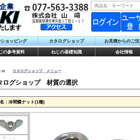
番ショッピング
カタログショップ
お見積からのご注
じの参考資料
ねじの基礎知識
会社情報
ck to
カタログショップ メニュー
タログショップ 材質の選択
名：冷間蝶ナット(1種)