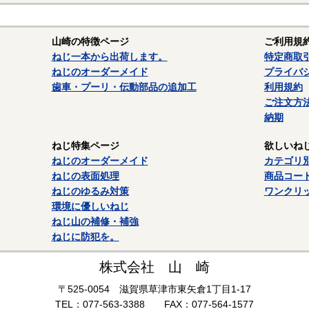
質：ステンレス（SUS303、SUS304、XM7等）
ーステナイト系ステンレスは粘りが強く加工硬化が起きやすいので加
山崎の特徴ページ
ご利用規
ありよく使われます。代表的な鋼種にSUS304があり、ねじに多く使われ
ねじ一本から出荷します。
特定商取
加して冷間加工性を向上したSUSXM7という材質がよく使われます。
ねじのオーダーメイド
プライバ
したSUS303が使用されます。
歯車・プーリ・伝動部品の追加工
利用規約
ご注文方
ルテンサイト系ステンレスは、スプリングピン（ロールピン）にSUS4
納期
れ・焼き戻しして硬化できるが、錆びが発生しやすいデメリットがあり
記がない場合は、これらのステンレス材料を一般名称の「ステンレス」
ねじ特集ページ
欲しいね
－－－－－－－－－－－－－－
ねじのオーダーメイド
カテゴリ
ねじの表面処理
商品コー
ねじに使用される材料については下記ページにも掲載しています。ご参
ねじのゆるみ対策
ワンクリ
鉄鋼材料
環境に優しいねじ
ねじ山の補修・補強
ステンレス材料
ねじに防犯を。
株式会社 山 崎
〒525-0054 滋賀県草津市東矢倉1丁目1-17
TEL：077-563-3388 FAX：077-564-1577