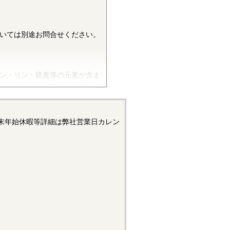
いては別途お問合せください。
ン・リン・硫黄等の元素が含ま
ルト、小ねじ、タッピンねじ、
ます。平座金等は冷間圧延鋼板
付き座金等はみがき特殊帯鋼
います。当サイトでは特定の材質
末年始休暇等詳細は弊社営業日カレン
す。
。展延性・めっき性がよく、加
の（生地）は最初は金色のきれ
。しかしながら、錆びの進行が
または低カドミウム黄銅を使用し