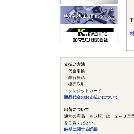
下
機
れ
ナ
（
支払い方法
（
・代金引換
表
・銀行振込
・掛売取引
・クレジットカード
商品代金のお支払いについて
銅
工
出荷について
い
通常の商品（ネジ類）は、２～３営
な
をご覧ください。
た
納期に関する詳細