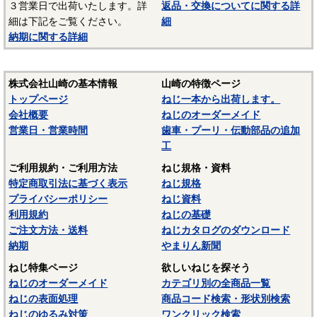
３営業日で出荷いたします。詳
返品・交換についてに関する詳
－－－－－－－－－－－－－－－
細は下記をご覧ください。
細
☆ねじに使用される材料については下記ページにも掲載して
納期に関する詳細
います。ご参照ください。
〇
鉄鋼材料
株式会社山崎の基本情報
山崎の特徴ページ
〇
ステンレス材料
トップページ
ねじ一本から出荷します。
会社概要
ねじのオーダーメイド
営業日・営業時間
歯車・プーリ・伝動部品の追加
工
ご利用規約・ご利用方法
ねじ規格・資料
特定商取引法に基づく表示
ねじ規格
プライバシーポリシー
ねじ資料
利用規約
ねじの基礎
ご注文方法・送料
ねじカタログのダウンロード
納期
やまりん新聞
ねじ特集ページ
欲しいねじを探そう
ねじのオーダーメイド
カテゴリ別の全商品一覧
ねじの表面処理
商品コード検索・形状別検索
ねじのゆるみ対策
ワンクリック検索