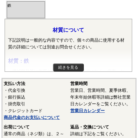
鉄
材質について
下記説明は一般的な内容ですので、個々の商品に使用する材
質の詳細については別途お問合せください。
材質：鉄
続きを見る
機械部品等に使用される鉄は純粋な鉄ではなく、炭素・ケ
イ素・マンガン・リン・硫黄等の元素が含まれた普通鋼や普
支払い方法
営業時間
通鋼に特殊な元素が加えられた特殊鋼が使用されます。ボル
・代金引換
営業日、営業時間、夏季休暇、
ト、小ねじ、タッピンねじ、ナット、リベット等では冷間圧
・銀行振込
年末年始休暇等詳細は弊社営業
造用炭素鋼線（SWCH）がよく使用されます。平座金等は冷
・掛売取引
日カレンダーをご覧ください。
間圧延鋼板（SPCC）等、ばね座金等は硬鋼線（SWRH）等、
・クレジットカード
営業日カレンダー
スプリングピンや歯付き座金等はみがき特殊帯鋼（S60CM～
商品代金のお支払いについて
S70CM）等でメーカーや製品毎で様々な材質が使用されてい
ます。当サイトでは特定の材質表記がない場合は、これらの
出荷について
返品・交換について
鉄鋼材料を一般名称の「鉄」と表記しています。
通常の商品（ネジ類）は、２～
詳細は下記をご覧ください。