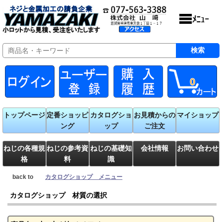
0
トップページ
定番ショッピ
カタログショ
お見積からの
マイショップ
ング
ップ
ご注文
ねじの各種規
ねじの参考資
ねじの基礎知
会社情報
お問い合わせ
格
料
識
back to
カタログショップ メニュー
カタログショップ 材質の選択