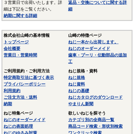
３営業日で出荷いたします。詳
返品・交換についてに関する詳
－－－－－－－－－－－－－－－
細は下記をご覧ください。
細
☆ねじに使用される材料については下記ページにも掲載して
納期に関する詳細
います。ご参照ください。
〇
鉄鋼材料
株式会社山崎の基本情報
山崎の特徴ページ
〇
ステンレス材料
トップページ
ねじ一本から出荷します。
会社概要
ねじのオーダーメイド
営業日・営業時間
歯車・プーリ・伝動部品の追加
工
ご利用規約・ご利用方法
ねじ規格・資料
特定商取引法に基づく表示
ねじ規格
プライバシーポリシー
ねじ資料
利用規約
ねじの基礎
ご注文方法・送料
ねじカタログのダウンロード
納期
やまりん新聞
ねじ特集ページ
欲しいねじを探そう
ねじのオーダーメイド
カテゴリ別の全商品一覧
ねじの表面処理
商品コード検索・形状別検索
ねじのゆるみ対策
ワンクリック検索