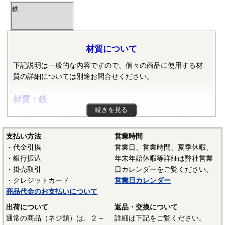
鉄
材質について
下記説明は一般的な内容ですので、個々の商品に使用する材
質の詳細については別途お問合せください。
材質：鉄
続きを見る
機械部品等に使用される鉄は純粋な鉄ではなく、炭素・ケ
イ素・マンガン・リン・硫黄等の元素が含まれた普通鋼や普
支払い方法
営業時間
通鋼に特殊な元素が加えられた特殊鋼が使用されます。ボル
・代金引換
営業日、営業時間、夏季休暇、
ト、小ねじ、タッピンねじ、ナット、リベット等では冷間圧
・銀行振込
年末年始休暇等詳細は弊社営業
造用炭素鋼線（SWCH）がよく使用されます。平座金等は冷
・掛売取引
日カレンダーをご覧ください。
間圧延鋼板（SPCC）等、ばね座金等は硬鋼線（SWRH）等、
・クレジットカード
営業日カレンダー
スプリングピンや歯付き座金等はみがき特殊帯鋼（S60CM～
商品代金のお支払いについて
S70CM）等でメーカーや製品毎で様々な材質が使用されてい
ます。当サイトでは特定の材質表記がない場合は、これらの
出荷について
返品・交換について
鉄鋼材料を一般名称の「鉄」と表記しています。
通常の商品（ネジ類）は、２～
詳細は下記をご覧ください。