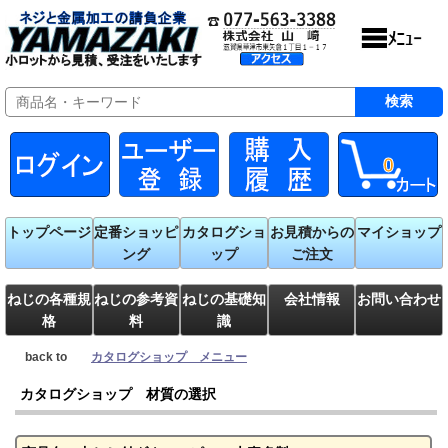
0
トップページ
定番ショッピ
カタログショ
お見積からの
マイショップ
ング
ップ
ご注文
ねじの各種規
ねじの参考資
ねじの基礎知
会社情報
お問い合わせ
格
料
識
back to
カタログショップ メニュー
カタログショップ 材質の選択