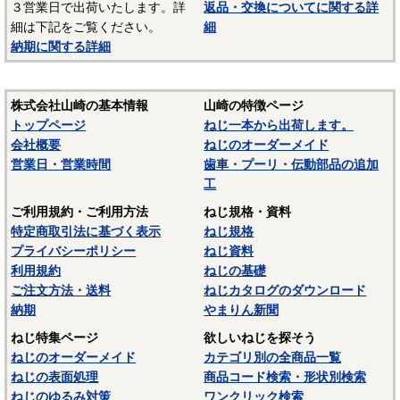
３営業日で出荷いたします。詳
返品・交換についてに関する詳
－－－－－－－－－－－－－－－
細は下記をご覧ください。
細
☆ねじに使用される材料については下記ページにも掲載して
納期に関する詳細
います。ご参照ください。
〇
鉄鋼材料
株式会社山崎の基本情報
山崎の特徴ページ
〇
ステンレス材料
トップページ
ねじ一本から出荷します。
会社概要
ねじのオーダーメイド
営業日・営業時間
歯車・プーリ・伝動部品の追加
工
ご利用規約・ご利用方法
ねじ規格・資料
特定商取引法に基づく表示
ねじ規格
プライバシーポリシー
ねじ資料
利用規約
ねじの基礎
ご注文方法・送料
ねじカタログのダウンロード
納期
やまりん新聞
ねじ特集ページ
欲しいねじを探そう
ねじのオーダーメイド
カテゴリ別の全商品一覧
ねじの表面処理
商品コード検索・形状別検索
ねじのゆるみ対策
ワンクリック検索