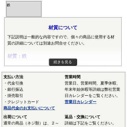
鉄
材質について
下記説明は一般的な内容ですので、個々の商品に使用する材
質の詳細については別途お問合せください。
材質：鉄
続きを見る
機械部品等に使用される鉄は純粋な鉄ではなく、炭素・ケ
イ素・マンガン・リン・硫黄等の元素が含まれた普通鋼や普
支払い方法
営業時間
通鋼に特殊な元素が加えられた特殊鋼が使用されます。ボル
・代金引換
営業日、営業時間、夏季休暇、
ト、小ねじ、タッピンねじ、ナット、リベット等では冷間圧
・銀行振込
年末年始休暇等詳細は弊社営業
造用炭素鋼線（SWCH）がよく使用されます。平座金等は冷
・掛売取引
日カレンダーをご覧ください。
間圧延鋼板（SPCC）等、ばね座金等は硬鋼線（SWRH）等、
・クレジットカード
営業日カレンダー
スプリングピンや歯付き座金等はみがき特殊帯鋼（S60CM～
商品代金のお支払いについて
S70CM）等でメーカーや製品毎で様々な材質が使用されてい
ます。当サイトでは特定の材質表記がない場合は、これらの
出荷について
返品・交換について
鉄鋼材料を一般名称の「鉄」と表記しています。
通常の商品（ネジ類）は、２～
詳細は下記をご覧ください。