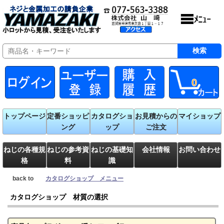
0
トップページ
定番ショッピ
カタログショ
お見積からの
マイショップ
ング
ップ
ご注文
ねじの各種規
ねじの参考資
ねじの基礎知
会社情報
お問い合わせ
格
料
識
back to
カタログショップ メニュー
カタログショップ 材質の選択