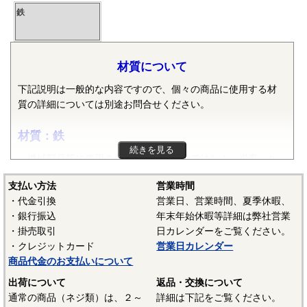
鉄
材質について
下記説明は一般的な内容ですので、個々の商品に使用する材
質の詳細については別途お問合せください。
材質：鉄
続きを見る
機械部品等に使用される鉄は純粋な鉄ではなく、炭素・ケ
イ素・マンガン・リン・硫黄等の元素が含まれた普通鋼や普
支払い方法
営業時間
通鋼に特殊な元素が加えられた特殊鋼が使用されます。ボル
・代金引換
営業日、営業時間、夏季休暇、
ト、小ねじ、タッピンねじ、ナット、リベット等では冷間圧
・銀行振込
年末年始休暇等詳細は弊社営業
造用炭素鋼線（SWCH）がよく使用されます。平座金等は冷
・掛売取引
日カレンダーをご覧ください。
間圧延鋼板（SPCC）等、ばね座金等は硬鋼線（SWRH）等、
・クレジットカード
営業日カレンダー
スプリングピンや歯付き座金等はみがき特殊帯鋼（S60CM～
商品代金のお支払いについて
S70CM）等でメーカーや製品毎で様々な材質が使用されてい
ます。当サイトでは特定の材質表記がない場合は、これらの
出荷について
返品・交換について
鉄鋼材料を一般名称の「鉄」と表記しています。
通常の商品（ネジ類）は、２～
詳細は下記をご覧ください。