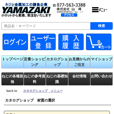
0
トップページ
定番ショッピ
カタログショ
お見積からの
マイショップ
ング
ップ
ご注文
ねじの各種規
ねじの参考資
ねじの基礎知
会社情報
お問い合わせ
格
料
識
back to
カタログショップ メニュー
カタログショップ 材質の選択