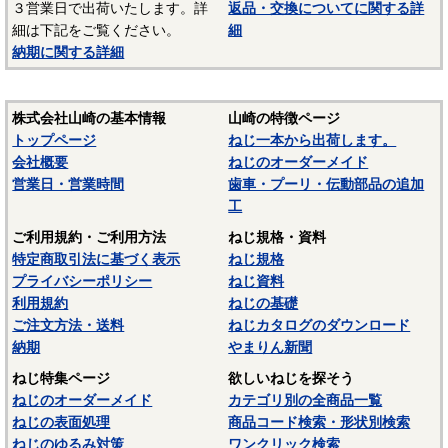
３営業日で出荷いたします。詳
返品・交換についてに関する詳
－－－－－－－－－－－－－－－
細は下記をご覧ください。
細
☆ねじに使用される材料については下記ページにも掲載して
納期に関する詳細
います。ご参照ください。
〇
鉄鋼材料
株式会社山崎の基本情報
山崎の特徴ページ
〇
ステンレス材料
トップページ
ねじ一本から出荷します。
会社概要
ねじのオーダーメイド
営業日・営業時間
歯車・プーリ・伝動部品の追加
工
ご利用規約・ご利用方法
ねじ規格・資料
特定商取引法に基づく表示
ねじ規格
プライバシーポリシー
ねじ資料
利用規約
ねじの基礎
ご注文方法・送料
ねじカタログのダウンロード
納期
やまりん新聞
ねじ特集ページ
欲しいねじを探そう
ねじのオーダーメイド
カテゴリ別の全商品一覧
ねじの表面処理
商品コード検索・形状別検索
ねじのゆるみ対策
ワンクリック検索