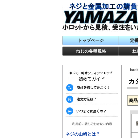
トップページ
定
ねじの各種規格
ね
ba
カ
商品
ネジの山崎とは？