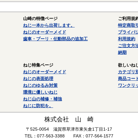
ねじに使用される材料については下記ページにも掲載しています。ご参
鉄鋼材料
山崎の特徴ページ
ご利用規
ステンレス材料
ねじ一本から出荷します。
特定商取
ねじのオーダーメイド
プライバ
歯車・プーリ・伝動部品の追加工
利用規約
ご注文方
納期
ねじ特集ページ
欲しいね
ねじのオーダーメイド
カテゴリ
ねじの表面処理
商品コー
ねじのゆるみ対策
ワンクリ
環境に優しいねじ
ねじ山の補修・補強
ねじに防犯を。
株式会社 山 崎
〒525-0054 滋賀県草津市東矢倉1丁目1-17
TEL：077-563-3388 FAX：077-564-1577