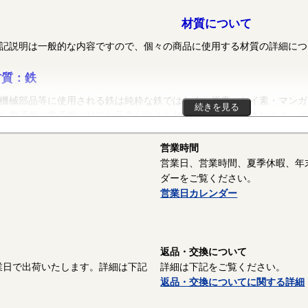
材質について
記説明は一般的な内容ですので、個々の商品に使用する材質の詳細につ
材質：鉄
械部品等に使用される鉄は純粋な鉄ではなく、炭素・ケイ素・マンガ
続きを見る
た普通鋼や普通鋼に特殊な元素が加えられた特殊鋼が使用されます。ボ
ット、リベット等では冷間圧造用炭素鋼線（SWCH）がよく使用され
SPCC）等、ばね座金等は硬鋼線（SWRH）等、スプリングピンや歯
営業時間
S60CM～S70CM）等でメーカーや製品毎で様々な材質が使用されて
営業日、営業時間、夏季休暇、年
記がない場合は、これらの鉄鋼材料を一般名称の「鉄」と表記していま
ダーをご覧ください。
営業日カレンダー
質：SUS410
ルテンサイト系ステンレスで炭素(C)含有量が多いので熱処理により
ロム(Cr)が11.50～13.50％含まれていますが、オーステナイト系ステンレス
返品・交換について
0.00%）等に比べて少ないため耐食性は劣ります。 セルフドリリング
業日で出荷いたします。詳細は下記
詳細は下記をご覧ください。
れます。
返品・交換についてに関する詳細
－－－－－－－－－－－－－－