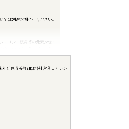
いては別途お問合せください。
ン・リン・硫黄等の元素が含ま
ルト、小ねじ、タッピンねじ、
ます。平座金等は冷間圧延鋼板
付き座金等はみがき特殊帯鋼
います。当サイトでは特定の材質
末年始休暇等詳細は弊社営業日カレン
す。
硬度を上げることができます。
のSUS304（Cr:18.00～
スクリューやタッピンネジに使用