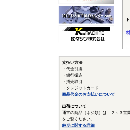
下
機
れ
ナ
（
支払い方法
（
・代金引換
表
・銀行振込
・掛売取引
材
・クレジットカード
商品代金のお支払いについて
マ
ク
出荷について
2
通常の商品（ネジ類）は、２～３営
さ
をご覧ください。
納期に関する詳細
－