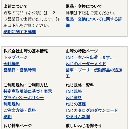
ます。当サイトでは特定の材質表記がない場合は、これらの
出荷について
返品・交換について
鉄鋼材料を一般名称の「鉄」と表記しています。
通常の商品（ネジ類）は、２～
詳細は下記をご覧ください。
３営業日で出荷いたします。詳
返品・交換についてに関する詳
材質：ステンレス（SUS303、SUS304、XM7等）
細は下記をご覧ください。
細
納期に関する詳細
オーステナイト系ステンレスは粘りが強く加工硬化が起き
やすいので加工しづらい鋼種ですが、耐食性がありよく使わ
れます。代表的な鋼種にSUS304があり、ねじに多く使われて
株式会社山崎の基本情報
山崎の特徴ページ
いるのは、SUS304に銅を添加して冷間加工性を向上した
トップページ
ねじ一本から出荷します。
SUSXM7という材質がよく使われます。またピン類等には切
会社概要
ねじのオーダーメイド
削加工性を向上したSUS303が使用されます。
営業日・営業時間
歯車・プーリ・伝動部品の追加
マルテンサイト系ステンレスは、スプリングピン（ロール
工
ピン）にSUS420J2が使用されています。焼入れ・焼き戻しし
ご利用規約・ご利用方法
ねじ規格・資料
て硬化できるが、錆びが発生しやすいデメリットがありま
特定商取引法に基づく表示
ねじ規格
す。当サイトでは特定の材質表記がない場合は、これらのス
プライバシーポリシー
ねじ資料
テンレス材料を一般名称の「ステンレス」と表記していま
利用規約
ねじの基礎
す。
ご注文方法・送料
ねじカタログのダウンロード
納期
やまりん新聞
材質：SUS410
ねじ特集ページ
欲しいねじを探そう