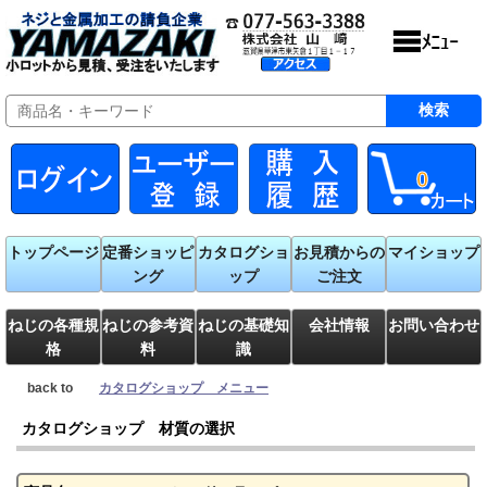
0
トップページ
定番ショッピ
カタログショ
お見積からの
マイショップ
ング
ップ
ご注文
ねじの各種規
ねじの参考資
ねじの基礎知
会社情報
お問い合わせ
格
料
識
back to
カタログショップ メニュー
カタログショップ 材質の選択