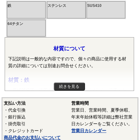
鉄
ステンレス
SUS410
64チタン
材質について
下記説明は一般的な内容ですので、個々の商品に使用する材
質の詳細については別途お問合せください。
材質：鉄
続きを見る
機械部品等に使用される鉄は純粋な鉄ではなく、炭素・ケ
イ素・マンガン・リン・硫黄等の元素が含まれた普通鋼や普
支払い方法
営業時間
通鋼に特殊な元素が加えられた特殊鋼が使用されます。ボル
・代金引換
営業日、営業時間、夏季休暇、
ト、小ねじ、タッピンねじ、ナット、リベット等では冷間圧
・銀行振込
年末年始休暇等詳細は弊社営業
造用炭素鋼線（SWCH）がよく使用されます。平座金等は冷
・掛売取引
日カレンダーをご覧ください。
間圧延鋼板（SPCC）等、ばね座金等は硬鋼線（SWRH）等、
・クレジットカード
営業日カレンダー
スプリングピンや歯付き座金等はみがき特殊帯鋼（S60CM～
商品代金のお支払いについて
S70CM）等でメーカーや製品毎で様々な材質が使用されてい