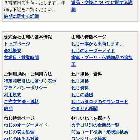
３営業日で出荷いたします。詳
返品・交換についてに関する詳
－－－－－－－－－－－－－－－
細は下記をご覧ください。
細
☆ねじに使用される材料については下記ページにも掲載して
納期に関する詳細
います。ご参照ください。
〇
鉄鋼材料
株式会社山崎の基本情報
山崎の特徴ページ
〇
ステンレス材料
トップページ
ねじ一本から出荷します。
会社概要
ねじのオーダーメイド
営業日・営業時間
歯車・プーリ・伝動部品の追加
工
ご利用規約・ご利用方法
ねじ規格・資料
特定商取引法に基づく表示
ねじ規格
プライバシーポリシー
ねじ資料
利用規約
ねじの基礎
ご注文方法・送料
ねじカタログのダウンロード
納期
やまりん新聞
ねじ特集ページ
欲しいねじを探そう
ねじのオーダーメイド
カテゴリ別の全商品一覧
ねじの表面処理
商品コード検索・形状別検索
ねじのゆるみ対策
ワンクリック検索