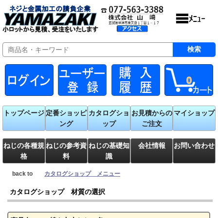
0
トップページ
定番ショッピ
カタログショ
お見積からの
マイショップ
ング
ップ
ご注文
ねじの各種規
ねじの参考資
ねじの基礎知
会社情報
お問い合わせ
格
料
識
back to
カタログショップ メニュー
カタログショップ 材質の選択