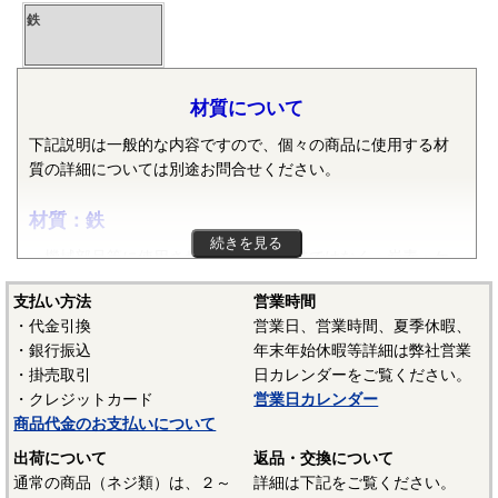
鉄
材質について
下記説明は一般的な内容ですので、個々の商品に使用する材
質の詳細については別途お問合せください。
材質：鉄
続きを見る
機械部品等に使用される鉄は純粋な鉄ではなく、炭素・ケ
イ素・マンガン・リン・硫黄等の元素が含まれた普通鋼や普
支払い方法
営業時間
通鋼に特殊な元素が加えられた特殊鋼が使用されます。ボル
・代金引換
営業日、営業時間、夏季休暇、
ト、小ねじ、タッピンねじ、ナット、リベット等では冷間圧
・銀行振込
年末年始休暇等詳細は弊社営業
造用炭素鋼線（SWCH）がよく使用されます。平座金等は冷
・掛売取引
日カレンダーをご覧ください。
間圧延鋼板（SPCC）等、ばね座金等は硬鋼線（SWRH）等、
・クレジットカード
営業日カレンダー
スプリングピンや歯付き座金等はみがき特殊帯鋼（S60CM～
商品代金のお支払いについて
S70CM）等でメーカーや製品毎で様々な材質が使用されてい
ます。当サイトでは特定の材質表記がない場合は、これらの
出荷について
返品・交換について
鉄鋼材料を一般名称の「鉄」と表記しています。
通常の商品（ネジ類）は、２～
詳細は下記をご覧ください。