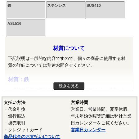
鉄
ステンレス
SUS410
ASL516
材質について
下記説明は一般的な内容ですので、個々の商品に使用する材
質の詳細については別途お問合せください。
材質：鉄
続きを見る
機械部品等に使用される鉄は純粋な鉄ではなく、炭素・ケ
イ素・マンガン・リン・硫黄等の元素が含まれた普通鋼や普
支払い方法
営業時間
通鋼に特殊な元素が加えられた特殊鋼が使用されます。ボル
・代金引換
営業日、営業時間、夏季休暇、
ト、小ねじ、タッピンねじ、ナット、リベット等では冷間圧
・銀行振込
年末年始休暇等詳細は弊社営業
造用炭素鋼線（SWCH）がよく使用されます。平座金等は冷
・掛売取引
日カレンダーをご覧ください。
間圧延鋼板（SPCC）等、ばね座金等は硬鋼線（SWRH）等、
・クレジットカード
営業日カレンダー
スプリングピンや歯付き座金等はみがき特殊帯鋼（S60CM～
商品代金のお支払いについて
S70CM）等でメーカーや製品毎で様々な材質が使用されてい