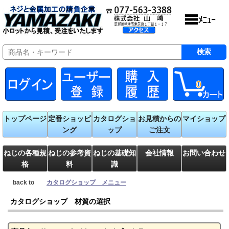
0
トップページ
定番ショッピ
カタログショ
お見積からの
マイショップ
ング
ップ
ご注文
ねじの各種規
ねじの参考資
ねじの基礎知
会社情報
お問い合わせ
格
料
識
back to
カタログショップ メニュー
カタログショップ 材質の選択