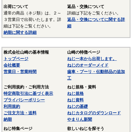
ます。当サイトでは特定の材質表記がない場合は、これらの
出荷について
返品・交換について
鉄鋼材料を一般名称の「鉄」と表記しています。
通常の商品（ネジ類）は、２～
詳細は下記をご覧ください。
３営業日で出荷いたします。詳
返品・交換についてに関する詳
材質：ステンレス（SUS303、SUS304、XM7等）
細は下記をご覧ください。
細
納期に関する詳細
オーステナイト系ステンレスは粘りが強く加工硬化が起き
やすいので加工しづらい鋼種ですが、耐食性がありよく使わ
れます。代表的な鋼種にSUS304があり、ねじに多く使われて
株式会社山崎の基本情報
山崎の特徴ページ
いるのは、SUS304に銅を添加して冷間加工性を向上した
トップページ
ねじ一本から出荷します。
SUSXM7という材質がよく使われます。またピン類等には切
会社概要
ねじのオーダーメイド
削加工性を向上したSUS303が使用されます。
営業日・営業時間
歯車・プーリ・伝動部品の追加
マルテンサイト系ステンレスは、スプリングピン（ロール
工
ピン）にSUS420J2が使用されています。焼入れ・焼き戻しし
ご利用規約・ご利用方法
ねじ規格・資料
て硬化できるが、錆びが発生しやすいデメリットがありま
特定商取引法に基づく表示
ねじ規格
す。当サイトでは特定の材質表記がない場合は、これらのス
プライバシーポリシー
ねじ資料
テンレス材料を一般名称の「ステンレス」と表記していま
利用規約
ねじの基礎
す。
ご注文方法・送料
ねじカタログのダウンロード
納期
やまりん新聞
材質：SUS410
ねじ特集ページ
欲しいねじを探そう