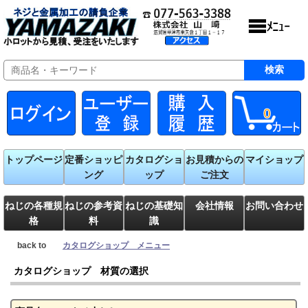
0
トップページ
定番ショッピ
カタログショ
お見積からの
マイショップ
ング
ップ
ご注文
ねじの各種規
ねじの参考資
ねじの基礎知
会社情報
お問い合わせ
格
料
識
back to
カタログショップ メニュー
カタログショップ 材質の選択