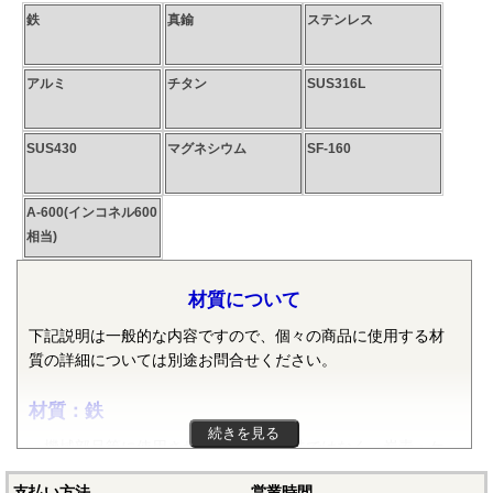
鉄
真鍮
ステンレス
アルミ
チタン
SUS316L
SUS430
マグネシウム
SF-160
A-600(インコネル600
相当)
材質について
下記説明は一般的な内容ですので、個々の商品に使用する材
質の詳細については別途お問合せください。
材質：鉄
続きを見る
機械部品等に使用される鉄は純粋な鉄ではなく、炭素・ケ
イ素・マンガン・リン・硫黄等の元素が含まれた普通鋼や普
支払い方法
営業時間