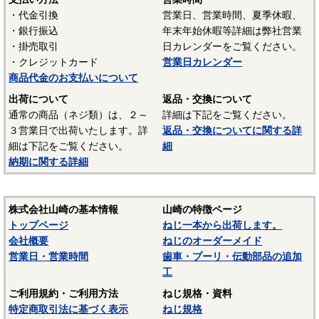
通鋼に特殊な元素が加えられた特殊鋼が使用されます。ボル
・代金引換
営業日、営業時間、夏季休暇、
ト、小ねじ、タッピンねじ、ナット、リベット等では冷間圧
・銀行振込
年末年始休暇等詳細は弊社営業
造用炭素鋼線（SWCH）がよく使用されます。平座金等は冷
・掛売取引
日カレンダーをご覧ください。
間圧延鋼板（SPCC）等、ばね座金等は硬鋼線（SWRH）等、
・クレジットカード
営業日カレンダー
スプリングピンや歯付き座金等はみがき特殊帯鋼（S60CM～
商品代金のお支払いについて
S70CM）等でメーカーや製品毎で様々な材質が使用されてい
ます。当サイトでは特定の材質表記がない場合は、これらの
出荷について
返品・交換について
鉄鋼材料を一般名称の「鉄」と表記しています。
通常の商品（ネジ類）は、２～
詳細は下記をご覧ください。
３営業日で出荷いたします。詳
返品・交換についてに関する詳
材質：黄銅
細は下記をご覧ください。
細
納期に関する詳細
銅と亜鉛を主成分とする合金です。真鍮（しんちゅう）と
も呼ばれます。展延性・めっき性がよく、加工しやすい材料
で機械部品にもよく使われます。表面処理をしていないもの
株式会社山崎の基本情報
山崎の特徴ページ
（生地）は最初は金色のきれいな表面ですが、次第に空気中
トップページ
ねじ一本から出荷します。
で表面が酸化し、黒っぽくくすんできます。しかしながら、
会社概要
ねじのオーダーメイド
錆びの進行がないので耐食性がよい材料です。近年、ECO-BS
営業日・営業時間
歯車・プーリ・伝動部品の追加
というカドミレス黄銅または低カドミウム黄銅を使用した
工
RoHS指令に対応したねじ類が市販されています。
ご利用規約・ご利用方法
ねじ規格・資料
材質：ステンレス（SUS303、SUS304、XM7等）
特定商取引法に基づく表示
ねじ規格