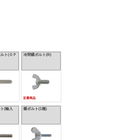
ルト(ＯＰ
冷間蝶ボルト(R)
定番商品
ト(輸入
蝶ボルト(1種)