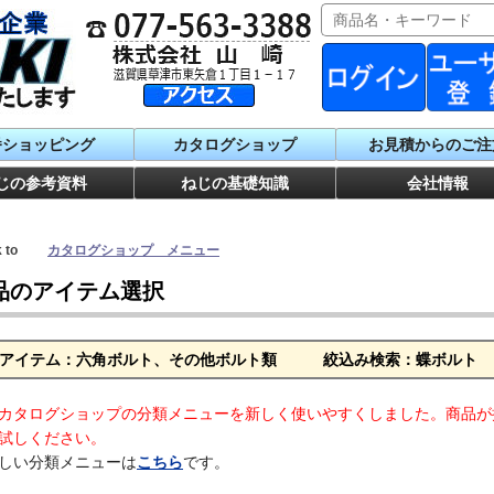
番ショッピング
カタログショップ
お見積からのご注
じの参考資料
ねじの基礎知識
会社情報
ck to
カタログショップ メニュー
品のアイテム選択
品アイテム：六角ボルト、その他ボルト類 絞込み検索：蝶ボルト
カタログショップの分類メニューを新しく使いやすくしました。商品が
試しください。
しい分類メニューは
こちら
です。