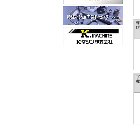
蝶
(
プ
種