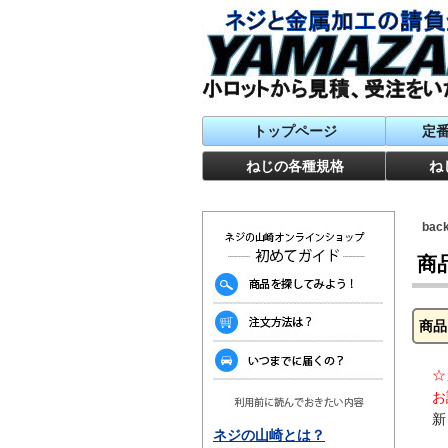
トップページ
定
ねじの各種規格
ね
ba
商
商
☆
お
新
ネジの山崎とは？