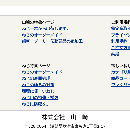
山崎の特徴ページ
ご利用規
ねじ一本から出荷します。
特定商取
ねじのオーダーメイド
プライバ
歯車・プーリ・伝動部品の追加工
利用規約
ご注文方
納期
ねじ特集ページ
欲しいね
ねじのオーダーメイド
カテゴリ
ねじの表面処理
商品コー
ねじのゆるみ対策
ワンクリ
環境に優しいねじ
ねじ山の補修・補強
ねじに防犯を。
株式会社 山 崎
〒525-0054 滋賀県草津市東矢倉1丁目1-17