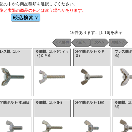
記の中から商品種類を選択してください。
像と実際の商品の色とは違う場合があります。
16件あります。[1-16]を表示
レス蝶ボルト
冷間蝶ボルト(ウィッ
冷間蝶ボルト(ＯＰ
プレス蝶ボ
ト)ＯＰＧ
Ｇ)
Ｇ)
間蝶ボルト(R)細目
冷間蝶ボルト(H)
冷間蝶ボルト(1種)
冷間蝶ボル
品)