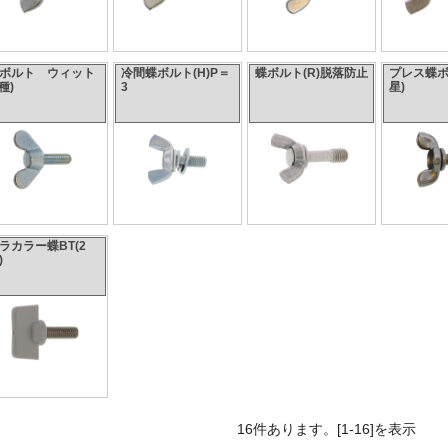
ボルト ウィット
冷間蝶ボルト(H)P＝
蝶ボルト(R)脱落防止
プレス蝶ボ
1種)
3
星)
ラカラー蝶BT(2
)
16件あります。[1-16]を表示