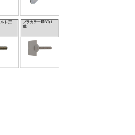
ルト(三
プラカラー蝶BT(1
種)