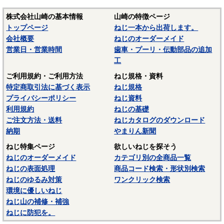
株式会社山崎の基本情報
山崎の特徴ページ
トップページ
ねじ一本から出荷します。
会社概要
ねじのオーダーメイド
営業日・営業時間
歯車・プーリ・伝動部品の追加
工
ご利用規約・ご利用方法
ねじ規格・資料
特定商取引法に基づく表示
ねじ規格
プライバシーポリシー
ねじ資料
利用規約
ねじの基礎
ご注文方法・送料
ねじカタログのダウンロード
納期
やまりん新聞
ねじ特集ページ
欲しいねじを探そう
ねじのオーダーメイド
カテゴリ別の全商品一覧
ねじの表面処理
商品コード検索・形状別検索
ねじのゆるみ対策
ワンクリック検索
環境に優しいねじ
ねじ山の補修・補強
ねじに防犯を。