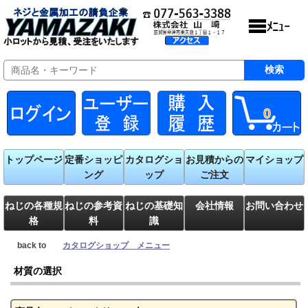
0
トップページ
定番ショッピ
カタログショ
お見積からの
マイショップ
ング
ップ
ご注文
ねじの各種規
ねじの参考資
ねじの基礎知
会社情報
お問い合わせ
格
料
識
back to
カタログショップ メニュー
材質の選択