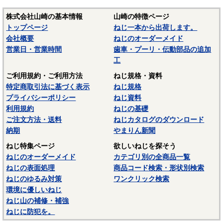
株式会社山崎の基本情報
山崎の特徴ページ
トップページ
ねじ一本から出荷します。
会社概要
ねじのオーダーメイド
営業日・営業時間
歯車・プーリ・伝動部品の追加
工
ご利用規約・ご利用方法
ねじ規格・資料
特定商取引法に基づく表示
ねじ規格
プライバシーポリシー
ねじ資料
利用規約
ねじの基礎
ご注文方法・送料
ねじカタログのダウンロード
納期
やまりん新聞
ねじ特集ページ
欲しいねじを探そう
ねじのオーダーメイド
カテゴリ別の全商品一覧
ねじの表面処理
商品コード検索・形状別検索
ねじのゆるみ対策
ワンクリック検索
環境に優しいねじ
ねじ山の補修・補強
ねじに防犯を。