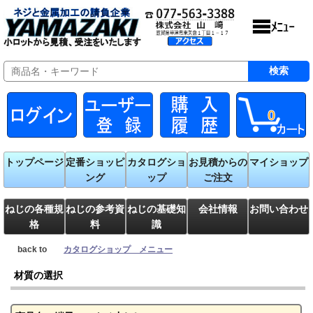
0
トップページ
定番ショッピ
カタログショ
お見積からの
マイショップ
ング
ップ
ご注文
ねじの各種規
ねじの参考資
ねじの基礎知
会社情報
お問い合わせ
格
料
識
back to
カタログショップ メニュー
材質の選択