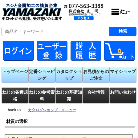
0
トップページ
定番ショッピ
カタログショ
お見積からの
マイショップ
ング
ップ
ご注文
ねじの各種規
ねじの参考資
ねじの基礎知
会社情報
お問い合わせ
格
料
識
back to
カタログショップ メニュー
材質の選択