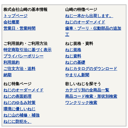
株式会社山崎の基本情報
山崎の特徴ページ
トップページ
ねじ一本から出荷します。
会社概要
ねじのオーダーメイド
営業日・営業時間
歯車・プーリ・伝動部品の追加
工
ご利用規約・ご利用方法
ねじ規格・資料
特定商取引法に基づく表示
ねじ規格
プライバシーポリシー
ねじ資料
利用規約
ねじの基礎
ご注文方法・送料
ねじカタログのダウンロード
納期
やまりん新聞
ねじ特集ページ
欲しいねじを探そう
ねじのオーダーメイド
カテゴリ別の全商品一覧
ねじの表面処理
商品コード検索・形状別検索
ねじのゆるみ対策
ワンクリック検索
環境に優しいねじ
ねじ山の補修・補強
ねじに防犯を。