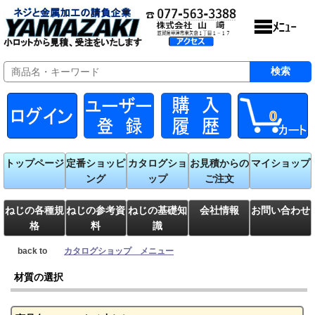
0
トップページ
定番ショッピ
カタログショ
お見積からの
マイショップ
ング
ップ
ご注文
ねじの各種規
ねじの参考資
ねじの基礎知
会社情報
お問い合わせ
格
料
識
back to
カタログショップ メニュー
材質の選択