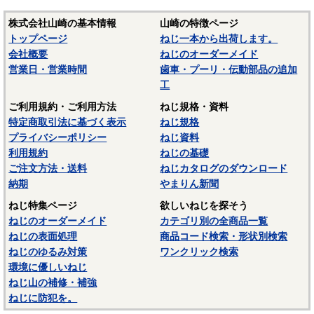
株式会社山崎の基本情報
山崎の特徴ページ
トップページ
ねじ一本から出荷します。
会社概要
ねじのオーダーメイド
営業日・営業時間
歯車・プーリ・伝動部品の追加
工
ご利用規約・ご利用方法
ねじ規格・資料
特定商取引法に基づく表示
ねじ規格
プライバシーポリシー
ねじ資料
利用規約
ねじの基礎
ご注文方法・送料
ねじカタログのダウンロード
納期
やまりん新聞
ねじ特集ページ
欲しいねじを探そう
ねじのオーダーメイド
カテゴリ別の全商品一覧
ねじの表面処理
商品コード検索・形状別検索
ねじのゆるみ対策
ワンクリック検索
環境に優しいねじ
ねじ山の補修・補強
ねじに防犯を。