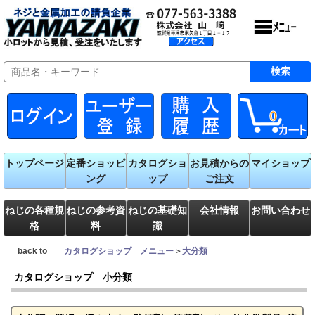
0
トップページ
定番ショッピ
カタログショ
お見積からの
マイショップ
ング
ップ
ご注文
ねじの各種規
ねじの参考資
ねじの基礎知
会社情報
お問い合わせ
格
料
識
back to
カタログショップ メニュー
＞
大分類
カタログショップ 小分類