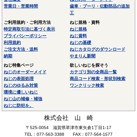
営業日・営業時間
歯車・プーリ・伝動部品の追加
工
ご利用規約・ご利用方法
ねじ規格・資料
特定商取引法に基づく表示
ねじ規格
プライバシーポリシー
ねじ資料
利用規約
ねじの基礎
ご注文方法・送料
ねじカタログのダウンロード
納期
やまりん新聞
ねじ特集ページ
欲しいねじを探そう
ねじのオーダーメイド
カテゴリ別の全商品一覧
ねじの表面処理
商品コード検索・形状別検索
ねじのゆるみ対策
ワンクリック検索
環境に優しいねじ
ねじ山の補修・補強
ねじに防犯を。
株式会社 山 崎
〒525-0054 滋賀県草津市東矢倉1丁目1-17
TEL：077-563-3388 FAX：077-564-1577