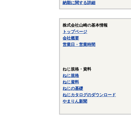
納期に関する詳細
・
・
・
株式会社山崎の基本情報
トップページ
・
会社概要
〇
営業日・営業時間
油
・
ねじ規格・資料
・
ねじ規格
一
ねじ資料
ねじの基礎
・
ねじカタログのダウンロード
・
やまりん新聞
・
建
・