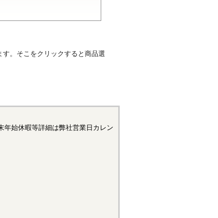
に塗布して硬化させる接着剤で
ます。そこをクリックすると商品選
す。ろう状半固体のスティック
い部に塗布して、金属の微細な
末年始休暇等詳細は弊社営業日カレン