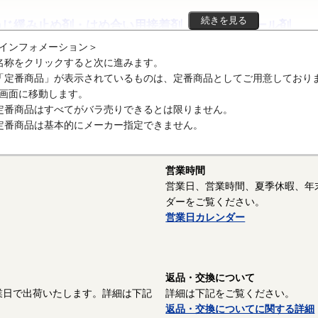
続きを見る
ねじ緩み止め剤・はめ合い用接着剤・金属配管シール剤
インフォメーション＞
特徴
名称をクリックすると次に進みます。
ねじゆるみ止め剤：締め付けたねじが緩むのを防止するために、ねじ山
「定番商品」が表示されているものは、定番商品としてご用意しており
。接着力の違いにより色分けされていますので、用途により使い分けま
画面に移動します。
タイプ等もあります。
定番商品はすべてがバラ売りできるとは限りません。
定番商品は基本的にメーカー指定できません。
はめ合い用接着剤：ギア・シャフト・プーリーなどの金属部品のはめ合
間に充填されることで確実に部品を接着します。
記はロックタイトの一例です。
営業時間
営業日、営業時間、夏季休暇、年
ロックタイト（ねじ緩み止め剤）の型式の一例
ダーをご覧ください。
222：低強度（紫）
営業日カレンダー
243：中強度（青）
263：高強度（赤）
返品・交換について
290：ねじ締付後の塗布（緑）
業日で出荷いたします。詳細は下記
詳細は下記をご覧ください。
ロックタイト（はめあい接着剤）の型式の一例
返品・交換についてに関する詳細