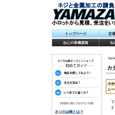
トップページ
定
ねじの各種規格
ね
ba
カ
小分
シー
下
す
ネジの山崎とは？