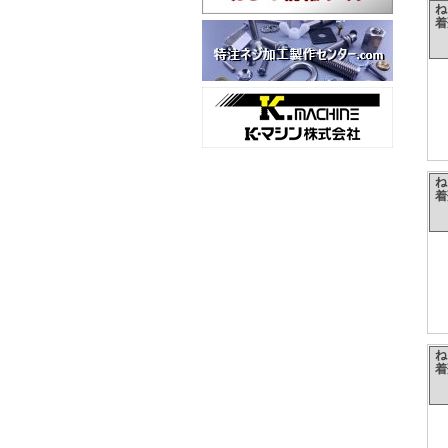
ね
着
ね
着
ね
着