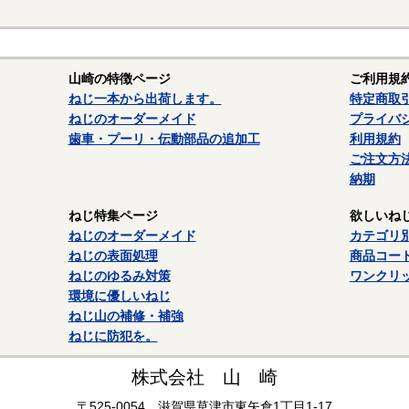
641：中強度（黄）
601：高強度（緑）
638：最高強度（緑）
山崎の特徴ページ
ご利用規
ねじ一本から出荷します。
特定商取
620：高強度耐熱品(緑)
ねじのオーダーメイド
プライバ
金属配管シール剤の型式の一例
歯車・プーリ・伝動部品の追加工
利用規約
ご注文方
圧・空圧用
納期
545：低強度（紫）
ねじ特集ページ
欲しいね
542：中強度（茶）
ねじのオーダーメイド
カテゴリ
般配管用
ねじの表面処理
商品コー
ねじのゆるみ対策
ワンクリ
572：一般用（白）
環境に優しいねじ
592：遅硬化（白）
ねじ山の補修・補強
567：締込み時のかじり防止（白）
ねじに防犯を。
築配管用の型式の一例
株式会社 山 崎
5651：現場作業を考慮した容器と粘度（白）
〒525-0054 滋賀県草津市東矢倉1丁目1-17