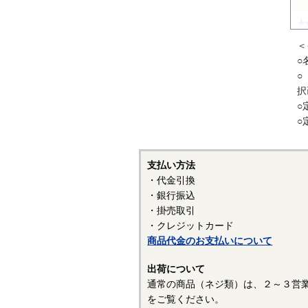
＜
〇
○
・
○
す
択
状
○
○
・
隙
下
支払い方法
・代金引換
〇
・銀行振込
・
・掛売取引
・クレジットカード
・
商品代金のお支払いについて
・
出荷について
・
通常の商品（ネジ類）は、２～３営
〇
をご覧ください。